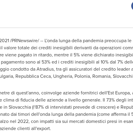
 2021 /PRNewswire/ -- L'onda lunga della pandemia preoccupa le
il valore totale dei crediti inesigibili derivanti da operazioni com
re viene pagato in ritardo, mentre il 5% viene dichiarato inesigibi
i pagamento sono al 53% ed i crediti inesigibili al 10% dal 7% dell
ggio condotto da Atradius, tra gli assicuratori del credito leader a 
ulgaria
, Repubblica Ceca, Ungheria, Polonia,
Romania
, Slovacchi
metre di quest'anno, coinvolge aziende fornitrici dell'Est Europa,
te clima di fiducia delle aziende a livello generale. Il 73% degli i
e in Slovacchia (l'87% di intervistati prevede di crescere) e Rep
nato dai timori dell'onda lunga della pandemia (come afferma il 5
rialzo nel 2022, con impatti sia sui mercati domestici presi in esa
aziende clienti all'export.