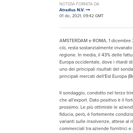
NOTIZIA FORNITA DA
Atradius N.V.
01 dic, 2021, 09:42 GMT
AMSTERDAM
e
ROMA
, 1 dicembre
ciò, resta sostanzialmente invariato 
regione. In media, il 43% delle fattu
Europa occidentale, dove i ritardi d
uno dei principali risultati del sonda
principali mercati dell'Est Europa (
B
Il sondaggio, condotto nel terzo tri
che all'export. Dato positivo è il for
prossimo. Le più ottimiste le aziend
fiducia, però, è fortemente condizio
varianti sulle insolvenze, attese al 
commerciali tra aziende fornitrici e 