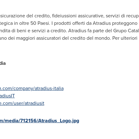
sicurazione del credito, fideiussioni assicurative, servizi di recup
gica in oltre 50 Paesi. I prodotti offerti da Atradius proteggono 
vendita di beni e servizi a credito. Atradius fa parte del Grupo C
uno dei maggiori assicuratori del credito del mondo. Per ulteriori
dia
n.com/company/atradius-italia
radiusIT
.com/user/atradiusit
m/media/712156/Atradius_Logo.jpg