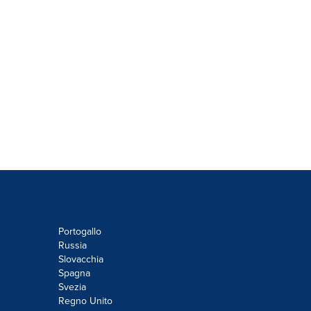
Portogallo
Russia
Slovacchia
Spagna
Svezia
Regno Unito