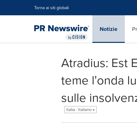
Dichiarazione di accessibilità
Salta la navigazione
Torna ai siti globali
Notizie
Pr
Atradius: Est 
teme l'onda l
sulle insolven
Italia - Italiano