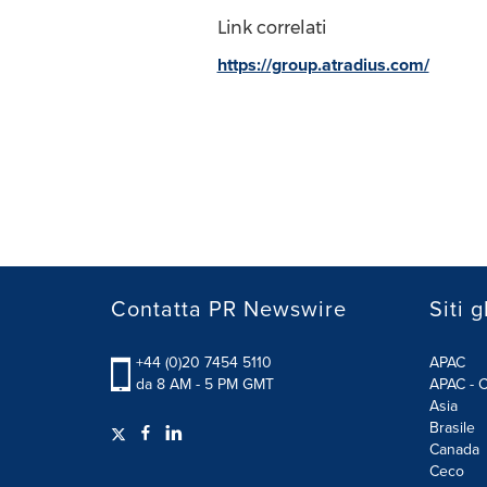
Link correlati
https://group.atradius.com/
Contatta PR Newswire
Siti g
+44 (0)20 7454 5110
APAC
da 8 AM - 5 PM GMT
APAC - C
Asia
Brasile
Canada
Ceco