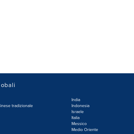
lobali
India
inese tradizionale
Indonesia
Israele
Italia
Messico
Medio Oriente