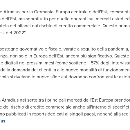
le Atradius per la Germania, Europa centrale e dell'Est, commenta
 dell'Est, ma soprattutto per quelle operanti sui mercati esteri e
utela dei bilanci dal rischio di credito commerciale. Questo prima
esi del 2022".
sostegno governativo e fiscale, varate a seguito della pandemia, 
nza, non solo in Europa dell'Est, ancora più significativo. Quest
ie digitali nei prossimi mesi (come sostiene il 57% degli intervis
lla domanda dei clienti, a alle nuove modalità di funzionamento
emia si rivelano le nuove sfide cui dovranno confrontarsi le azien
a Atradius nei sette tra i principali mercati dell'Est Europa pren
del rischio di credito commerciale anche all'interno di specifici c
i sono pubblicati in reports dedicati ai singoli paesi, nonché alla re
ius
.