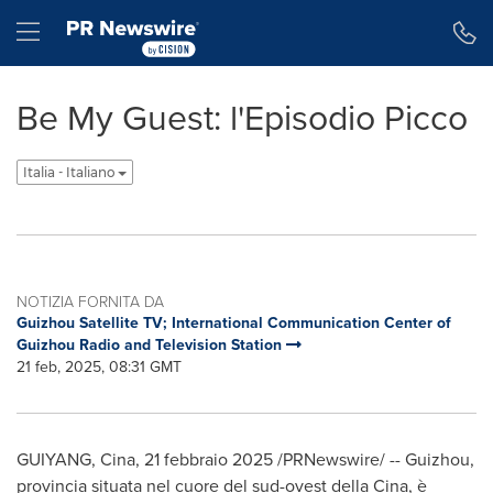
Dichiarazione di accessibilità
Salta la navigazione
Hamburger menu
Be My Guest: l'Episodio Picco
Italia - Italiano
NOTIZIA FORNITA DA
Guizhou Satellite TV; International Communication Center of
Guizhou Radio and Television Station
21 feb, 2025, 08:31 GMT
GUIYANG
, Cina
,
21 febbraio 2025
/PRNewswire/ --
Guizhou
,
provincia situata nel cuore del sud-ovest della Cina, è