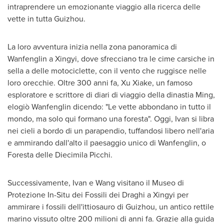
intraprendere un emozionante viaggio alla ricerca delle
vette in tutta Guizhou.
La loro avventura inizia nella zona panoramica di
Wanfenglin a Xingyi, dove sfrecciano tra le cime carsiche in
sella a delle motociclette, con il vento che ruggisce nelle
loro orecchie. Oltre 300 anni fa, Xu Xiake, un famoso
esploratore e scrittore di diari di viaggio della dinastia Ming,
elogiò Wanfenglin dicendo: "Le vette abbondano in tutto il
mondo, ma solo qui formano una foresta". Oggi, Ivan si libra
nei cieli a bordo di un parapendio, tuffandosi libero nell'aria
e ammirando dall'alto il paesaggio unico di Wanfenglin, o
Foresta delle Diecimila Picchi.
Successivamente, Ivan e Wang visitano il Museo di
Protezione In-Situ dei Fossili dei Draghi a Xingyi per
ammirare i fossili dell'ittiosauro di
Guizhou
, un antico rettile
marino vissuto oltre 200 milioni di anni fa. Grazie alla guida