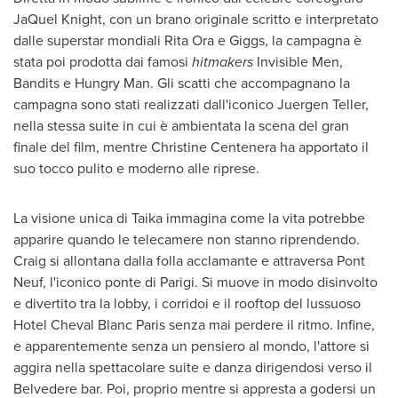
JaQuel Knight
, con un brano originale scritto e interpretato
dalle superstar mondiali
Rita Ora
e Giggs, la campagna è
stata poi prodotta dai famosi
hitmakers
Invisible Men,
Bandits e Hungry Man. Gli scatti che accompagnano la
campagna sono stati realizzati dall'iconico
Juergen Teller
,
nella stessa suite in cui è ambientata la scena del gran
finale del film, mentre
Christine Centenera
ha apportato il
suo tocco pulito e moderno alle riprese.
La visione unica di Taika immagina come la vita potrebbe
apparire quando le telecamere non stanno riprendendo.
Craig si allontana dalla folla acclamante e attraversa
Pont
Neuf
, l'iconico ponte di Parigi. Si muove in modo disinvolto
e divertito tra la lobby, i corridoi e il rooftop del lussuoso
Hotel Cheval Blanc Paris senza mai perdere il ritmo. Infine,
e apparentemente senza un pensiero al mondo, l'attore si
aggira nella spettacolare suite e danza dirigendosi verso il
Belvedere bar. Poi, proprio mentre si appresta a godersi un