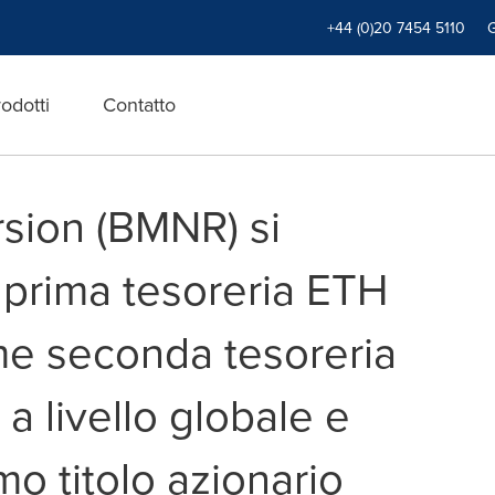
+44 (0)20 7454 5110
odotti
Contatto
sion (BMNR) si
prima tesoreria ETH
e seconda tesoreria
 a livello globale e
o titolo azionario