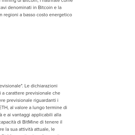
el mining di Bitcoin, l'hashrate come
cavi denominati in Bitcoin e la
in regioni a basso costo energetico
visionale". Le dichiarazioni
a carattere previsionale che
re previsionale riguardanti i
 ETH, al valore a lungo termine di
e ai vantaggi applicabili alla
capacità di BitMine di tenere il
la sua attività attuale, le