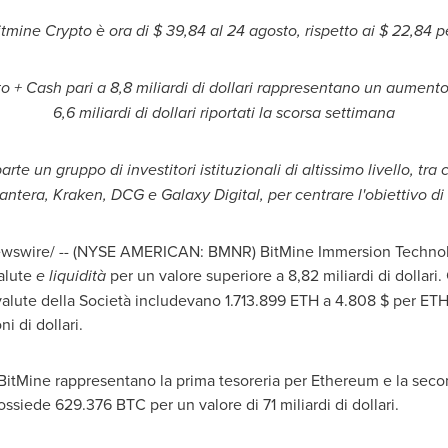
itmine Crypto è ora di
$ 39,84
al 24 agosto, rispetto ai
$ 22,84
pe
 + Cash pari a 8,8 miliardi di dollari rappresentano un aumento di
6,6 miliardi di dollari riportati la scorsa settimana
arte un gruppo di investitori istituzionali di altissimo livello, 
Pantera, Kraken, DCG e Galaxy Digital, per centrare l'obiettivo di
swire/ -- (NYSE AMERICAN: BMNR) BitMine Immersion Technologi
alute
e liquidità
per un valore superiore a 8,82 miliardi di dollari.
tovalute della Società includevano 1.713.899 ETH a 4.808 $ per ET
i di dollari.
 BitMine rappresentano la prima tesoreria per Ethereum e la second
ossiede 629.376 BTC per un valore di 71 miliardi di dollari.