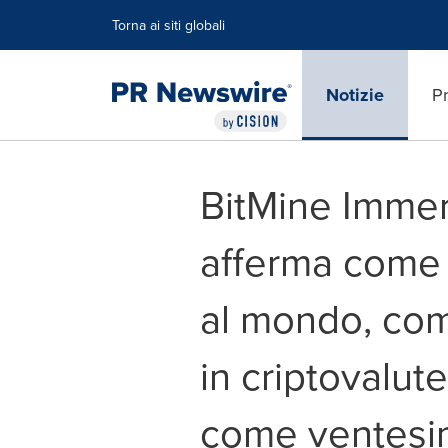
Dichiarazione di accessibilità
Salta la navigazione
Torna ai siti globali
Notizie
Pr
BitMine Immer
afferma come 
al mondo, com
in criptovalute
come ventesim