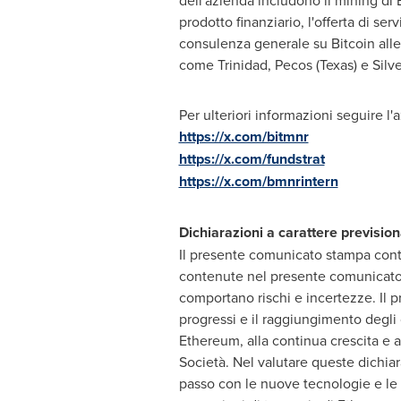
dell'azienda includono il mining di B
prodotto finanziario, l'offerta di se
consulenza generale su Bitcoin alle 
come
Trinidad
,
Pecos
(
Texas
) e
Silv
Per ulteriori informazioni seguire l'
https://x.com/bitmnr
https://x.com/fundstrat
https://x.com/bmnrintern
Dichiarazioni a carattere prevision
Il presente comunicato stampa contie
contenute nel presente comunicato 
comportano rischi e incertezze. Il p
progressi e il raggiungimento degli o
Ethereum, alla continua crescita e a
Società. Nel valutare queste dichiara
passo con le nuove tecnologie e le m