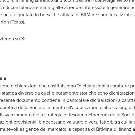
itcoin, il mining sintetico di Bitcoin tramite il coinvolgimento n
rvizi di consulenza e mining alle aziende interessate a generare ri
società quotate in borsa. Le attività di BitMine sono localizzate 
erton
(
Texas
).
azienda su X:
ale
ne dichiarazioni che costituiscono "dichiarazioni a carattere pre
stampa diverse da quelle puramente storiche sono dichiarazioni 
resente documento contiene in particolare dichiarazioni a caratte
biettivi della Società in merito all'acquisizione e allo staking di
ll'avanzamento della strategia di tesoreria Ethereum della Società 
zioni previsionali è necessario valutare diversi fattori, tra cui la 
utevoli esigenze del mercato; la capacità di BitMine di finanziare 