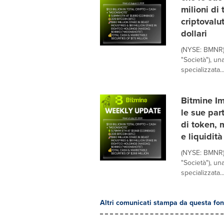
milioni di 
criptovalu
dollari
(NYSE: BMNR) 
"Società"), un
specializzata..
Bitmine I
le sue par
di token, m
e liquidit
(NYSE: BMNR) 
"Società"), un
specializzata..
Altri comunicati stampa da questa fon