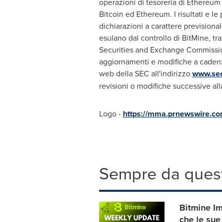
operazioni di tesoreria di Ethereum e 
Bitcoin ed Ethereum. I risultati e l
dichiarazioni a carattere previsiona
esulano dal controllo di BitMine, tra
Securities and Exchange Commission (
aggiornamenti e modifiche a cadenza
web della SEC all'indirizzo
www.sec
revisioni o modifiche successive al
Logo -
https://mma.prnewswire.c
Sempre da quest
Bitmine I
che le sue