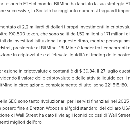
 tesoreria ETH al mondo. BitMine ha lanciato la sua strategia E
imane successive, la Società ha raggiunto numerosi traguardi impor
ntato di 2,2 miliardi di dollari i propri investimenti in criptoval
 oltre 190.500 token, che sono saliti da 1,52 milioni a 1,71 milioni d
tali da investitori istituzionali a questo ritmo, mentre perseguiam
rat, presidente di BitMine. "BitMine è leader tra i concorrenti n
zione in criptovalute e all'elevata liquidità di trading delle nostre
er azione in criptovalute e contanti è di
$ 39,84
. Il 27 luglio ques
videndo il valore delle criptovalute e delle attività liquide per il
tMine in circolazione, completamente diluite, sono 221.515.180.
ella SEC sono tanto rivoluzionari per i servizi finanziari nel 202
he posero fine a
Bretton Woods
e al 'gold standard' del dollaro
US
one di Wall Street ha dato il via agli iconici colossi di Wall Street 
nti migliori dell'oro.