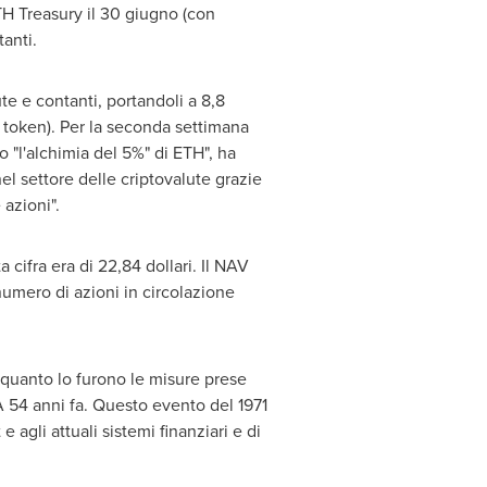
TH Treasury il 30 giugno (con
tanti.
ute e contanti, portandoli a 8,8
i token).
Per la
seconda settimana
o "l'alchimia del 5%" di ETH", ha
el settore delle criptovalute grazie
 azioni".
ta cifra era di 22,84 dollari. Il NAV
 numero di azioni in circolazione
5 quanto lo furono le misure prese
A
54 anni fa. Questo evento del 1971
e agli attuali sistemi finanziari e di