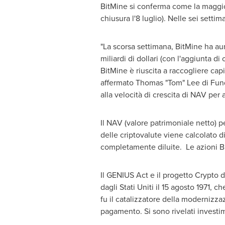
BitMine si conferma come la maggior
chiusura l'8 luglio). Nelle sei sett
"La scorsa settimana, BitMine ha aume
miliardi di dollari (con l'aggiunta di
BitMine è riuscita a raccogliere capi
affermato Thomas "Tom" Lee di Fundst
alla velocità di crescita di NAV per a
Il NAV (valore patrimoniale netto) p
delle criptovalute viene calcolato di
completamente diluite. Le azioni Bi
Il GENIUS Act e il progetto Crypto d
dagli Stati Uniti il 15 agosto 1971, c
fu il catalizzatore della modernizzazi
pagamento. Si sono rivelati investime