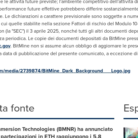
le attività future previste; l'ambiente competitivo dell'attività di
e performance future effettive potrebbero differire sostanzialmen
le. Le dichiarazioni a carattere previsionale sono soggette a num
 cui quelle stabilite nella sezione Fattori di rischio del Modulo 1
la "SEC") il 3 aprile 2025, nonché tutti gli altri documenti depo
 periodica. Le copie dei documenti depositati da BitMine presso
.gov
. BitMine non si assume alcun obbligo di aggiornare le prese
la data di pubblicazione del presente comunicato, a eccezione di 
om/media/2739874/BitMine_Dark_Background___Logo.jpg
a fonte
Es
mmersion Technologies (BMNR) ha annunciato
 partecipazioni in ETH raggiungono i 5,8