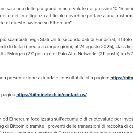
 sarà una delle più grandi macro-valute nei prossimi 10-15 anni
reet e dell'intelligenza artificiale dovrebbe portare a una trasfor
arte di questo avviene su Ethereum".
 più scambiati negli Stati Uniti: secondo dati di Fundstrat, il tit
rdi di dollari (media a cinque giorni, al 24 agosto 2025), classific
i JPMorgan (27° posto) e di Palo Alto Networks (21° posto) tra 5.704
una presentazione aziendale consultabile alla pagina:
https://bit
a pagina:
https://bitminetech.io/contact-us/
n ed Ethereum focalizzata sull'accumulo di criptovalute per inve
g di Bitcoin o tramite i proventi delle transazioni di raccolta di ca