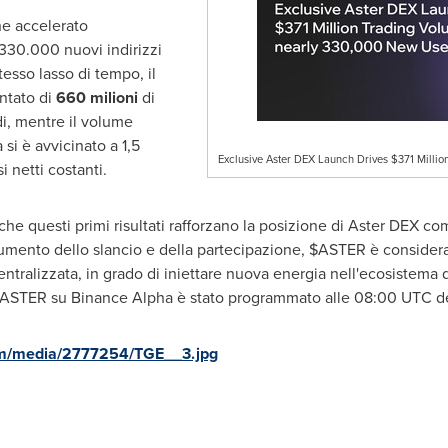
che accelerato
a 330.000 nuovi indirizzi
stesso lasso di tempo, il
ntato di
660 milioni
di
di, mentre il volume
 si è avvicinato a 1,5
Exclusive Aster DEX Launch Drives $371 Milli
i netti costanti.
o che questi primi risultati rafforzano la posizione di Aster DEX c
mento dello slancio e della partecipazione, $ASTER è considerat
entralizzata, in grado di iniettare nuova energia nell'ecosistema 
di $ASTER su Binance Alpha è stato programmato alle
08:00 UTC
de
om/media/2777254/TGE__3.jpg