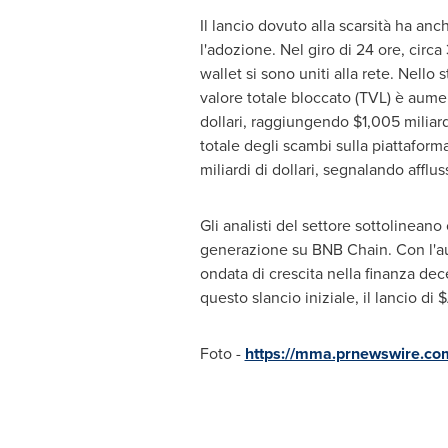
Il lancio dovuto alla scarsità ha an
l'adozione. Nel giro di 24 ore, circ
wallet si sono uniti alla rete. Nello 
valore totale bloccato (TVL) è aume
dollari, raggiungendo
$1,005
miliar
totale degli scambi sulla piattaforma
miliardi di dollari, segnalando affluss
Gli analisti del settore sottolinean
generazione su BNB Chain. Con l'au
ondata di crescita nella finanza dec
questo slancio iniziale, il lancio 
Foto -
https://mma.prnewswire.c