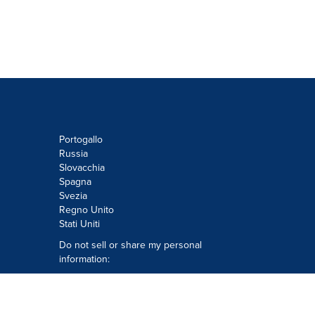
Portogallo
Russia
Slovacchia
Spagna
Svezia
Regno Unito
Stati Uniti
Do not sell or share my personal
information:
Submit via
Privacy@cision.com
Call Privacy toll-free: 877-297-8921