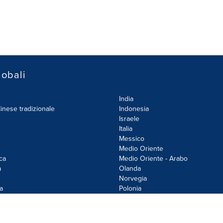
lobali
India
inese tradizionale
Indonesia
Israele
Italia
Messico
Medio Oriente
ca
Medio Oriente - Arabo
a
Olanda
Norvegia
a
Polonia