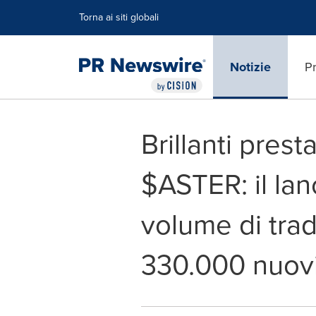
Dichiarazione di accessibilità
Salta la navigazione
Torna ai siti globali
Notizie
Pr
Brillanti prest
$ASTER: il la
volume di tradi
330.000 nuovi