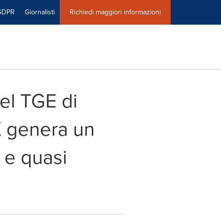
GDPR
Giornalisti
Richiedi maggiori informazioni
del TGE di
X genera un
i e quasi