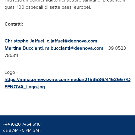
quasi 100 ospedali di sette paesi europei.
Contatti:
Christophe Jaffuel
,
c.jaffuel@deenova.com
,
Martina Buccianti
,
m.buccianti@deenova.com
, +39 0523
785311
Logo -
https://mma.prnewswire.com/media/2153586/4162667/D
EENOVA_Logo.jpg
+44 (0)20 7454 5110
da 8 AM - 5 PM GMT