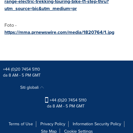
range-electric-trekking-touring-bike-t1-step-thru?
utm_source=bic&utm_medium=pr
Foto -
https://mma.prnewswire.com/media/1820764/1.jpg
+44 (0)20 7454 5110
da 8 AM - 5 PM GMT
Siti globali
+44 (0)20 7454 5110
da 8 AM - 5 PM GMT
Terms of Use
Privacy Policy
Information Security Policy
Site Map
Cookie Settings