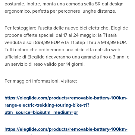
posturale. Inoltre, monta una comoda sella SR dal design
ergonomico, perfetta per percorrere lunghe distanze.
Per festeggiare l'uscita delle nuove bici elettriche, Eleglide
propone offerte speciali dal 17 al 24 maggio: la T1 sarà
venduta a soli
899,99 EUR
e la T1 Step-Thru a
949,99 EUR
.
Tutti coloro che ordineranno una bicicletta dal sito web
ufficiale di Eleglide riceveranno una garanzia fino a 3 anni e
un servizio di reso valido per 14 giorni.
Per maggiori informazioni, visitare:
https://eleglide.com/products/removable-battery-100km-
range-electric-trekking-touring-bike-t1?
utm_source=bic&utm_medium=pr
https://eleglide.com/products/removable-battery-100km-