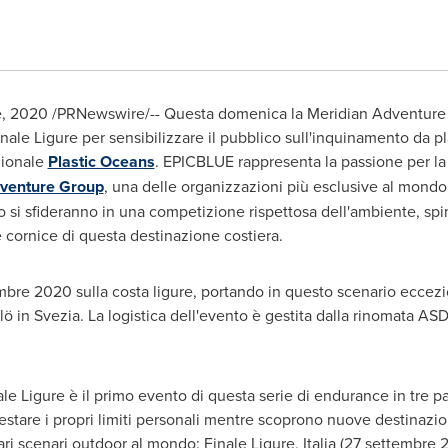
re, 2020 /PRNewswire/-- Questa domenica la Meridian Adventure 
e Ligure per sensibilizzare il pubblico sull'inquinamento da plas
zionale
Plastic Oceans
. EPICBLUE rappresenta la passione per la 
venture Group
, una delle organizzazioni più esclusive al mondo
oto si sfideranno in una competizione rispettosa dell'ambiente, sp
 cornice di questa destinazione costiera.
bre 2020 sulla costa ligure, portando in questo scenario eccezio
illö in Svezia. La logistica dell'evento è gestita dalla rinomata A
Ligure è il primo evento di questa serie di endurance in tre pa
testare i propri limiti personali mentre scoprono nuove destinazioni.
ari scenari outdoor al mondo: Finale Ligure, Italia (27 settembre