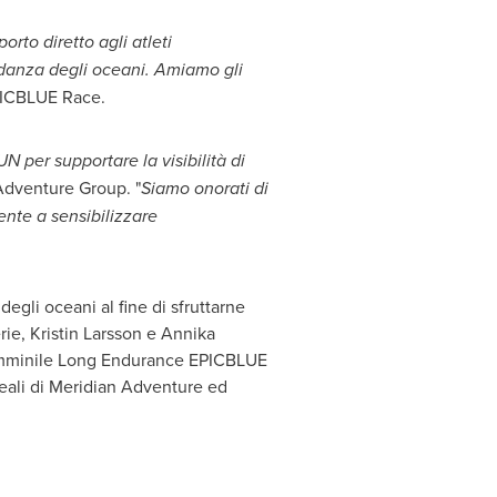
to diretto agli atleti
ondanza degli oceani. Amiamo gli
EPICBLUE Race.
 per supportare la visibilità di
Adventure Group. "
Siamo onorati di
ente a sensibilizzare
egli oceani al fine di sfruttarne
rie,
Kristin Larsson
e
Annika
 femminile Long Endurance EPICBLUE
deali di Meridian Adventure ed