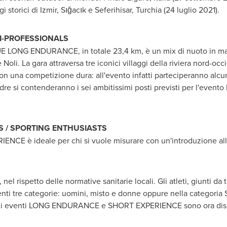
i storici di Izmir, Sığacık e Seferihisar, Turchia (24 luglio 2021).
MI-PROFESSIONALS
UE LONG ENDURANCE, in totale 23,4 km, è un mix di nuoto in mare
 Noli. La gara attraversa tre iconici villaggi della riviera nord-occ
on una competizione dura: all'evento infatti parteciperanno alcun
re si contenderanno i sei ambitissimi posti previsti per l'event
S / SPORTING ENTHUSIASTS
NCE è ideale per chi si vuole misurare con un'introduzione al
0, nel rispetto delle normative sanitarie locali. Gli atleti, giunti d
ti tre categorie: uomini, misto e donne oppure nella categoria S
 eventi LONG ENDURANCE e SHORT EXPERIENCE sono ora disponi