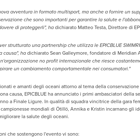
va avventura in formato multisport, ma anche a fornire un suppor
nservazione che sono importanti per garantire la salute e l'abb
dovere di proteggerli", ha
dichiarato
Matteo Testa
, Direttore di 
er strutturato una partnership che utilizza le EPICBLUE SWIMRUN
ua causa", ha
dichiarato
Sean Galleymore
, fondatore di Meridian 
un'organizzazione no profit internazionale che riesce costantem
ispirare un cambiamento comportamentale nei consumatori."
sionati e amanti degli oceani attorno al tema della conservazione d
buona causa, EPICBLUE ha annunciato i primi ambasciatori della se
nno a Finale Ligure. In qualità di squadra vincitrice della gara
e campionesse mondiali di Ötillö, Annika e Kristin incarnano gli i
igliorare la salute degli oceani.
uzioni che sostengono l'evento vi sono: