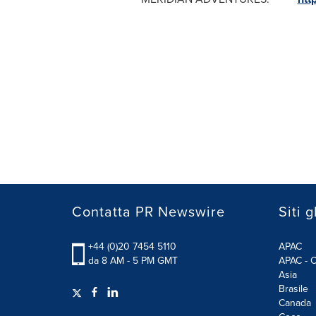
Contatta PR Newswire
Siti g
+44 (0)20 7454 5110
APAC
da 8 AM - 5 PM GMT
APAC - C
Asia
Brasile
Canada