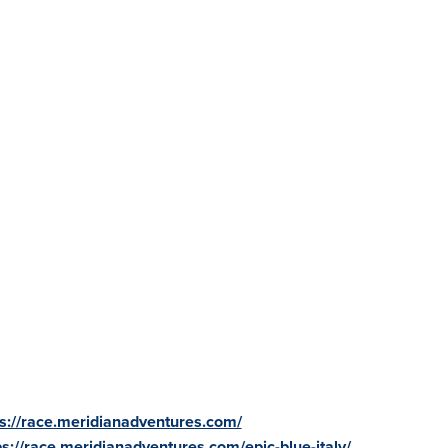
ps://race.meridianadventures.com/
ps://race.meridianadventures.com/epic-blue-italy/