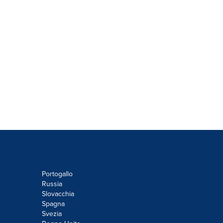
Portogallo
Russia
Slovacchia
Spagna
Svezia