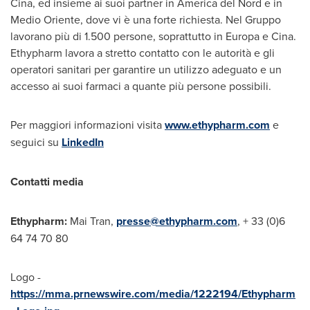
Cina, ed insieme ai suoi partner in
America del Nord
e in
Medio Oriente
, dove vi è una forte richiesta.
Nel Gruppo
lavorano più di 1.500 persone, soprattutto in Europa e Cina.
Ethypharm lavora a stretto contatto con le autorità e gli
operatori sanitari per garantire un utilizzo adeguato e un
accesso ai suoi farmaci a quante più persone possibili.
Per maggiori informazioni visita
www.ethypharm.com
e
seguici su
LinkedIn
Contatti media
Ethypharm:
Mai Tran
,
presse@ethypharm.com
, + 33 (0)6
64 74 70 80
Logo -
https://mma.prnewswire.com/media/1222194/Ethypharm