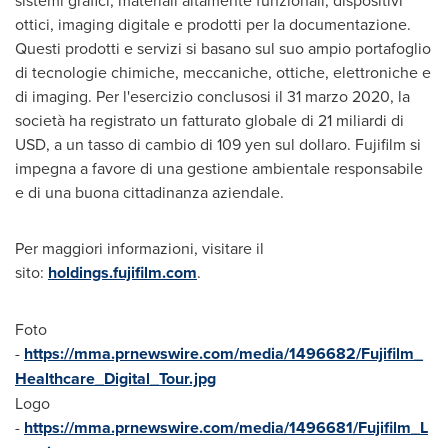
ottici, imaging digitale e prodotti per la documentazione.
Questi prodotti e servizi si basano sul suo ampio portafoglio
di tecnologie chimiche, meccaniche, ottiche, elettroniche e
di imaging. Per l'esercizio conclusosi il 31 marzo 2020, la
società ha registrato un fatturato globale di 21 miliardi di
USD, a un tasso di cambio di
109 yen
sul dollaro. Fujifilm si
impegna a favore di una gestione ambientale responsabile
e di una buona cittadinanza aziendale.
Per maggiori informazioni, visitare il
sito:
holdings.fujifilm.com
.
Foto
-
https://mma.prnewswire.com/media/1496682/Fujifilm_
Healthcare_Digital_Tour.jpg
Logo
-
https://mma.prnewswire.com/media/1496681/Fujifilm_L