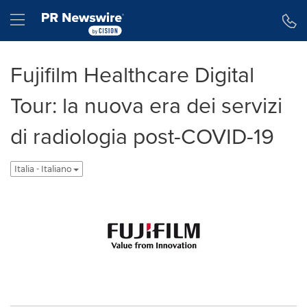
Dichiarazione di accessibilità
Salta la navigazione
Hamburger menu
Fujifilm Healthcare Digital
Tour: la nuova era dei servizi
di radiologia post-COVID-19
Italia - Italiano