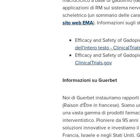
macrociclico a base di gadolinio (GBC
applicazioni di RM sul sistema nervo
scheletrico (un sommario delle cara
sito web EMA
). Informazioni sugli s
Efficacy and Safety of Gadop
dell'intero testo - ClinicalTrial
Efficacy
and
Safety of
Gadopic
ClinicalTrials.gov
Informazioni su Guerbet
Noi di Guerbet instauriamo rapporti
(Raison d'Être in francese). Siamo 
una vasta gamma di prodotti farmaceut
interventistico. Pioniere da 95 ann
soluzioni innovative e investiamo il 
Francia, Israele e negli Stati Uniti