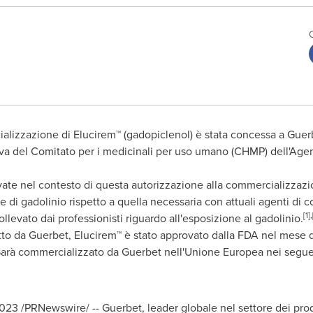
ializzazione di Elucirem™ (gadopiclenol) è stata concessa a Gu
tiva del Comitato per i medicinali per uso umano (CHMP) dell'Agen
vate nel contesto di questa autorizzazione alla commercializzaz
 di gadolinio rispetto a quella necessaria con attuali agenti di c
[1]
llevato dai professionisti riguardo all'esposizione al gadolinio.
tto da Guerbet
,
Elucirem
™ è stato approvato dalla
FDA
nel mese d
. Sarà commercializzato da
Guerbet
nell'Unione Europea nei seguen
2023
/PRNewswire/ -- Guerbet, leader globale nel settore dei prod