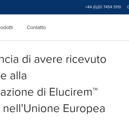
+44 (0)20 7454 5110
odotti
Contatto
cia di avere ricevuto
e alla
azione di Elucirem™
) nell'Unione Europea