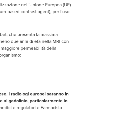
izzazione nell'Unione Europea (UE)
um-based contrast agent), per l'uso
rbet, che presenta la massima
lmeno due anni di età nella MRI con
a maggiore permeabilità della
'organismo:
ose. I radiologi europei saranno in
 al gadolinio, particolarmente in
medici e regolatori e Farmacista