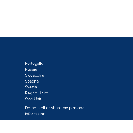
Portogallo
Russia
Slovacchia
Spagna
Svezia
Regno Unito
Stati Uniti
Do not sell or share my personal
information:
Submit via
Privacy@cision.com
Call Privacy toll-free: 877-297-8921