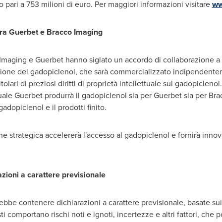
ato pari a 753 milioni di euro. Per maggiori informazioni visitare
ww
 tra Guerbet e Bracco Imaging
aging e Guerbet hanno siglato un accordo di collaborazione a li
duzione del gadopiclenol, che sarà commercializzato indipendente
ari di preziosi diritti di proprietà intellettuale sul gadopiclenol
uale Guerbet produrrà il gadopiclenol sia per Guerbet sia per Br
gadopiclenol e il prodotti finito.
 strategica accelererà l'accesso al gadopiclenol e fornirà innova
zioni a carattere previsionale
bbe contenere dichiarazioni a carattere previsionale, basate sui 
 comportano rischi noti e ignoti, incertezze e altri fattori, che p