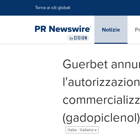
Dichiarazione di accessibilità
Salta la navigazione
Torna ai siti globali
Notizie
Pr
Guerbet annun
l'autorizzazion
commercializz
(gadopiclenol
Italia - Italiano