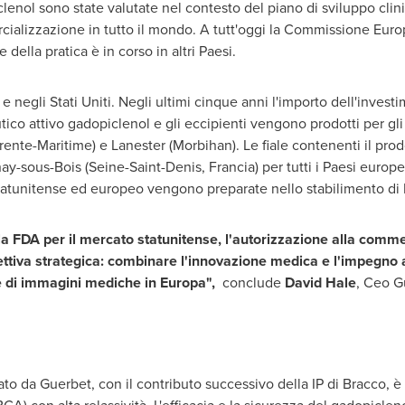
iclenol sono state valutate nel contesto del piano di sviluppo cli
cializzazione in tutto il mondo. A tutt'oggi la Commissione Euro
della pratica è in corso in altri Paesi.
 negli Stati Uniti. Negli ultimi cinque anni l'importo dell'investi
utico attivo gadopiclenol e gli eccipienti vengono prodotti per gli 
rente-Maritime) e Lanester (Morbihan). Le fiale contenenti il pro
y-sous-Bois (Seine-Saint-Denis, Francia) per tutti i Paesi europei. 
statunitense ed europeo vengono preparate nello stabilimento di
a FDA per il mercato statunitense, l'autorizzazione alla comme
pettiva strategica: combinare l'innovazione medica e l'impegno
e di immagini mediche in Europa",
conclude
David Hale
, Ceo G
ato da Guerbet, con il contributo successivo della IP di Bracco, 