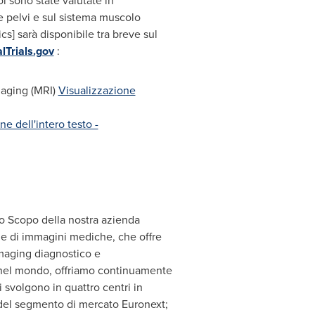
ol sono state valutate in
le pelvi e sul sistema muscolo
s] sarà disponibile tra breve sul
lTrials.gov
:
maging (MRI)
Visualizzazione
ne dell'intero testo -
lo Scopo della nostra azienda
ne di immagini mediche, che offre
'imaging diagnostico e
i nel mondo, offriamo continuamente
i svolgono in quattro centri in
B del segmento di mercato Euronext;