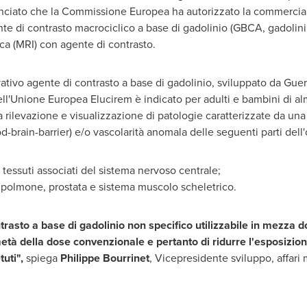
nciato che la Commissione Europea ha autorizzato la commercial
nte di contrasto macrociclico a base di gadolinio (GBCA, gadolini
a (MRI) con agente di contrasto.
ativo agente di contrasto a base di gadolinio, sviluppato da Gue
Nell'Unione Europea Elucirem è indicato per adulti e bambini di a
a rilevazione e visualizzazione di patologie caratterizzate da un
-brain-barrier) e/o vascolarità anomala delle seguenti parti dell
 tessuti associati del sistema nervoso centrale;
, polmone, prostata e sistema muscolo scheletrico.
trasto a base di gadolinio non specifico utilizzabile in mezza d
à della dose convenzionale e pertanto di ridurre l'esposizione
uti",
spiega
Philippe Bourrinet
, Vicepresidente sviluppo, affari 