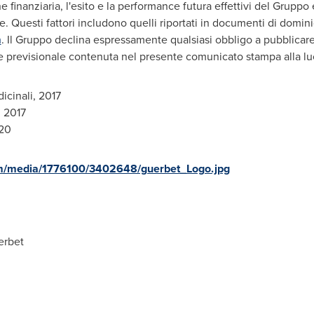
ione finanziaria, l'esito e la performance futura effettivi del Gruppo
le. Questi fattori includono quelli riportati in documenti di domin
m
. Il Gruppo declina espressamente qualsiasi obbligo a pubblica
re previsionale contenuta nel presente comunicato stampa alla luc
cinali, 2017
 2017
020
m/media/1776100/3402648/guerbet_Logo.jpg
erbet