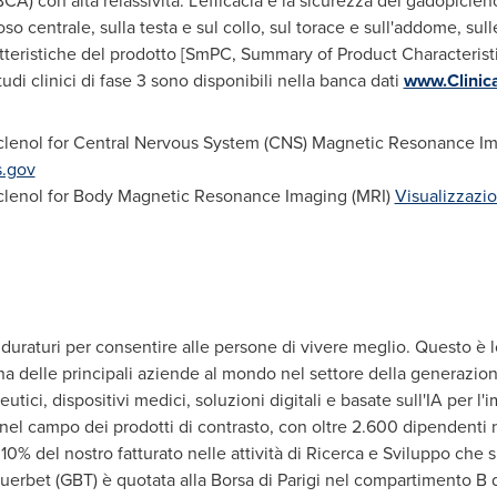
A) con alta relassività. L'efficacia e la sicurezza del gadopiclen
so centrale, sulla testa e sul collo, sul torace e sull'addome, sul
tteristiche del prodotto [SmPC, Summary of Product Characteristic
tudi clinici di fase 3 sono disponibili nella banca dati
www.Clinica
iclenol for Central Nervous System (CNS) Magnetic Resonance I
s.gov
lenol
for Body
Magnetic Resonance Imaging
(
MRI
)
Visualizzazio
 duraturi per consentire alle persone di vivere meglio. Questo è 
una delle principali aziende al mondo nel settore della generazio
ici, dispositivi medici, soluzioni digitali e basate sull'IA per l
i nel campo dei prodotti di contrasto, con oltre 2.600 dipendent
10% del nostro fatturato nelle attività di Ricerca e Sviluppo che s
. Guerbet (GBT) è quotata alla Borsa di Parigi nel compartimento 