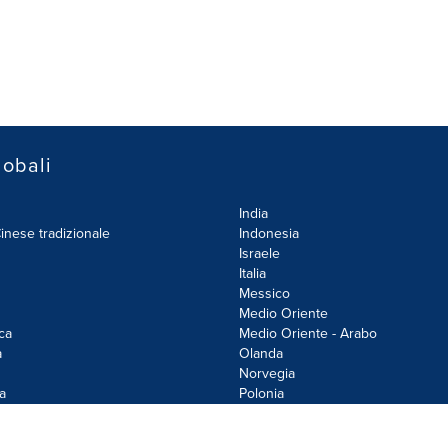
lobali
India
inese tradizionale
Indonesia
Israele
Italia
Messico
Medio Oriente
ca
Medio Oriente - Arabo
a
Olanda
Norvegia
a
Polonia