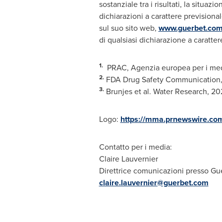
sostanziale tra i risultati, la situaz
dichiarazioni a carattere previsiona
sul suo sito web,
www.guerbet.co
di qualsiasi dichiarazione a caratte
1.
PRAC, Agenzia europea per i medi
2.
FDA Drug Safety Communication,
3.
Brunjes et al. Water Research, 2
Logo:
https://mma.prnewswire.co
Contatto per i media:
Claire Lauvernier
Direttrice comunicazioni presso Gu
claire.lauvernier@guerbet.
com