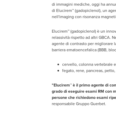
di immagini mediche, oggi ha annu
di Elucirem™ (gadopiclenol), un age
nell'imaging con risonanza magnetic
Elucirem™ (gadopiclenol) è un innov
relassività rispetto ad altri GBCA. 
agente di contrasto per migliorare l
barriera ematoencefalica (BBB, blood
cervello, colonna vertebrale e
fegato, rene, pancreas, petto
"Elucirem™ è il primo agente di con
grado di eseguire esami RM con met
persone che richiedono esami ripet
responsabile Gruppo Guerbet.