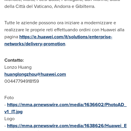
della Città del Vaticano,
Andorra
e Gibilterra.
Tutte le aziende possono ora iniziare a modernizzare e
realizzare le proprie reti effettuando ordini con Huawei alla
pagina
https://e.huawei.com/it/solutions/enterprise-
networks/delivery-promotion
.
Contatto:
Lonzo Huang
huanglongzhou@huawei.com
00447794918159
Foto
-
https://mma.prnewswire.com/media/1636602/PhotoAD_
v1_IT.jpg
Logo
-
https://mma.prnewswire.com/media/1638626/Huawei_E