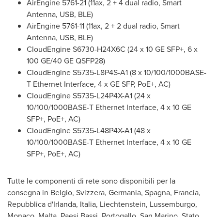
AirEngine 5761-21 (11ax, 2 + 4 dual radio, Smart
Antenna, USB, BLE)
AirEngine 5761-11 (11ax, 2 + 2 dual radio, Smart
Antenna, USB, BLE)
CloudEngine S6730-H24X6C (24 x 10 GE SFP+, 6 x
100 GE/40 GE QSFP28)
CloudEngine S5735-L8P4S-A1 (8 x 10/100/1000BASE-
T Ethernet Interface, 4 x GE SFP, PoE+, AC)
CloudEngine S5735-L24P4X-A1 (24 x
10/100/1000BASE-T Ethernet Interface, 4 x 10 GE
SFP+, PoE+, AC)
CloudEngine S5735-L48P4X-A1 (48 x
10/100/1000BASE-T Ethernet Interface, 4 x 10 GE
SFP+, PoE+, AC)
Tutte le componenti di rete sono disponibili per la
consegna in Belgio, Svizzera, Germania, Spagna, Francia,
Repubblica d'Irlanda, Italia,
Liechtenstein
, Lussemburgo,
Monaco
,
Malta
, Paesi Bassi, Portogallo,
San Marino
, Stato