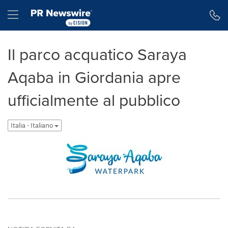
Dichiarazione di accessibilità
Salta la navigazione
Hamburger menu
Il parco acquatico Saraya
Aqaba in Giordania apre
ufficialmente al pubblico
Italia - Italiano