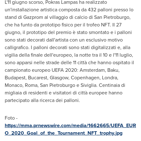
L'11 giugno scorso, Pokras Lampas ha realizzato
un'installazione artistica composta da 432 palloni presso lo
stand di Gazprom al villaggio di calcio di San Pietroburgo,
che ha funto da prototipo fisico per il trofeo NFT. Il 27
giugno, il prototipo del premio è stato smontato e i palloni
sono stati decorati dall'artista con un esclusivo motivo
calligrafico. I palloni decorati sono stati digitalizzati e, alla
vigilia della finale dell'europeo, la notte tra il 10 e l'11 luglio,
sono apparsi nelle strade delle 11 città che hanno ospitato il
campionato europeo UEFA 2020:
Amsterdam
,
Baku
,
Budapest
, Bucarest,
Glasgow
,
Copenhagen
, Londra,
Monaco
,
Roma
, San Pietroburgo e Siviglia. Centinaia di
migliaia di residenti e visitatori di città europee hanno
partecipato alla ricerca dei palloni.
Foto -
https://mma.prnewswire.com/media/1662665/UEFA_EUR
O_2020_Goal_of_the_Tournament_NFT_trophy.jpg