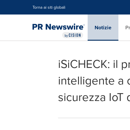
Dichiarazione di accessibilità
Salta la navigazione
Torna ai siti globali
Notizie
Pr
iSiCHECK: il 
intelligente a 
sicurezza IoT 