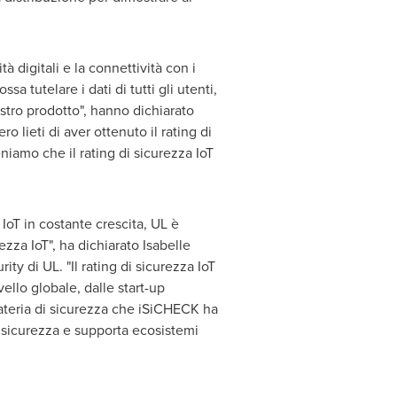
 digitali e la connettività con i
 tutelare i dati di tutti gli utenti,
stro prodotto", hanno dichiarato
o lieti di aver ottenuto il rating di
eniamo che il rating di sicurezza IoT
IoT in costante crescita, UL è
zza IoT", ha dichiarato Isabelle
y di UL. "Il rating di sicurezza IoT
ello globale, dalle start-up
materia di sicurezza che iSiCHECK ha
i sicurezza e supporta ecosistemi