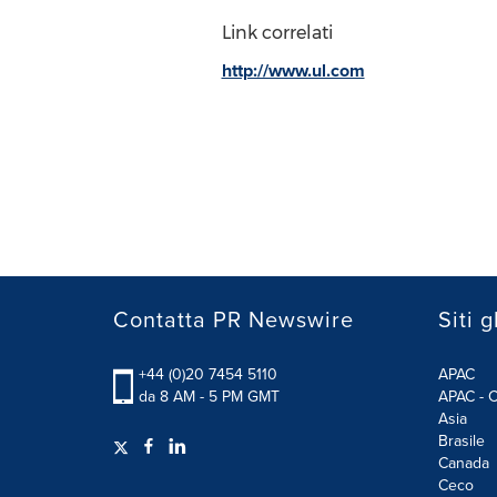
Link correlati
http://www.ul.com
Contatta PR Newswire
Siti g
+44 (0)20 7454 5110
APAC
da 8 AM - 5 PM GMT
APAC - C
Asia
Brasile
Canada
Ceco