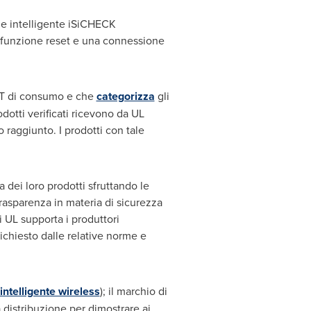
dge intelligente iSiCHECK
a funzione reset e una connessione
 IoT di consumo e che
categorizza
gli
dotti verificati ricevono da UL
o raggiunto. I prodotti con tale
a dei loro prodotti sfruttando le
trasparenza in materia di sicurezza
i UL supporta i produttori
richiesto dalle relative norme e
intelligente wireless
); il marchio di
a distribuzione per dimostrare ai