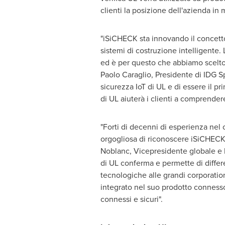
clienti la posizione dell'azienda in 
"iSiCHECK sta innovando il concetto d
sistemi di costruzione intelligente. 
ed è per questo che abbiamo scelto i
Paolo Caraglio
, Presidente di IDG S
sicurezza IoT di UL e di essere il pr
di UL aiuterà i clienti a comprender
"Forti di decenni di esperienza nel 
orgogliosa di riconoscere iSiCHECK c
Noblanc, Vicepresidente globale e D
di UL conferma e permette di differe
tecnologiche alle grandi corporation
integrato nel suo prodotto connesso
connessi e sicuri".