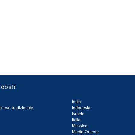
lobali
India
inese tradizionale
Indonesia
Israele
Italia
Messico
Medio Oriente