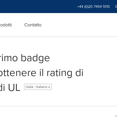
+44 (0)20 7454 5110
odotti
Contatto
primo badge
ottenere il rating di
di UL
Italia - Italiano