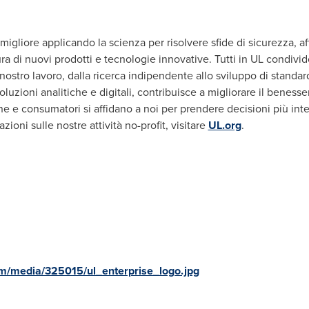
gliore applicando la scienza per risolvere sfide di sicurezza, aff
a di nuovi prodotti e tecnologie innovative. Tutti in UL condivid
nostro lavoro, dalla ricerca indipendente allo sviluppo di standard
 soluzioni analitiche e digitali, contribuisce a migliorare il beness
e e consumatori si affidano a noi per prendere decisioni più intell
azioni sulle nostre attività no-profit, visitare
UL.org
.
m/media/325015/ul_enterprise_logo.jpg