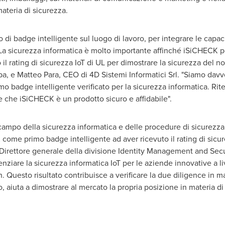
materia di sicurezza.
i badge intelligente sul luogo di lavoro, per integrare le capacità
La sicurezza informatica è molto importante affinché iSiCHECK possa
l rating di sicurezza IoT di UL per dimostrare la sicurezza del no
pa, e
Matteo Para
, CEO di 4D Sistemi Informatici Srl. "Siamo davver
imo badge intelligente verificato per la sicurezza informatica. Rit
e che iSiCHECK è un prodotto sicuro e affidabile".
campo della sicurezza informatica e delle procedure di sicurezza 
ome primo badge intelligente ad aver ricevuto il rating di sicure
irettore generale della divisione Identity Management and Securit
nziare la sicurezza informatica IoT per le aziende innovative a liv
. Questo risultato contribuisce a verificare la due diligence in 
, aiuta a dimostrare al mercato la propria posizione in materia d