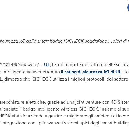
 sicurezza IoT dello smart badge iSiCHECK soddisfano i valori di 
o 2021 /PRNewswire/ --
UL
, leader globale nel settore delle scien
e intelligente ad aver ottenuto
il rating di sicurezza IoT di UL
. L'
L, dimostra che iSiCHECK utilizza i migliori protocolli del settore
arecchiature elettriche, grazie ad una joint venture con 4D Sistem
ha lanciato il badge intelligente wireless iSiCHECK. Insieme al su
CK aiuta le aziende a gestire e migliorare gli ambienti di lavoro
ll'integrazione con i più avanzati sistemi tipici degli smart buildin