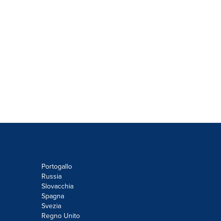
Portogallo
Russia
Slovacchia
Spagna
Svezia
Regno Unito