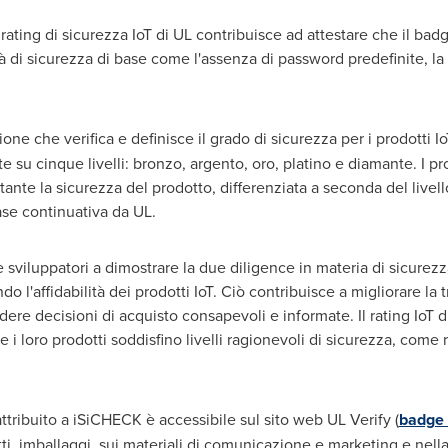
l rating di sicurezza IoT di UL contribuisce ad attestare che il ba
à di sicurezza di base come l'assenza di password predefinite, l
zione che verifica e definisce il grado di sicurezza per i prodotti
 su cinque livelli: bronzo, argento, oro, platino e diamante. I pro
tante la sicurezza del prodotto, differenziata a seconda del livell
base continuativa da UL.
 sviluppatori a dimostrare la due diligence in materia di sicurezz
 l'affidabilità dei prodotti IoT. Ciò contribuisce a migliorare la 
dere decisioni di acquisto consapevoli e informate. Il rating IoT d
i loro prodotti soddisfino livelli ragionevoli di sicurezza, come 
ttribuito a iSiCHECK è accessibile sul sito web UL Verify (
badge 
tti, imballaggi, sui materiali di comunicazione e marketing e nell