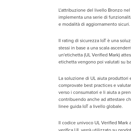
L'attribuzione del livello Bronzo ne
implementa una serie di funzionalit
e modalità di aggiornamento sicuri.
Il rating di sicurezza IoT è una solu
stessi in base a una scala ascendente
un'etichetta (UL Verified Mark) attes
etichetta vengono poi valutati su 
La soluzione di UL aiuta produttori e
comprovate best practices e valutando
verso i consumatori e li aiuta a pren
contribuendo anche ad attestare che 
linee guida IoT a livello globale.
Il codice univoco UL Verified Mark a
verifica UL verrà utilizzato su prodo