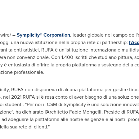
ire/ --
Symplicity® Corporation
, leader globale nel campo dell'
oggi una nuova istituzione nella propria rete di partnership:
l'Ac
i talenti artistici, RUFA è un'istituzione internazionale multidisc
niera non convenzionale. Con 1.400 iscritti che studiano pittura, s
ty è entusiasta di offrire la propria piattaforma a sostegno della 
mazione professionale.
icity, RUFA non disponeva di alcuna piattaforma per gestire tirocin
uto, nel 2021 RUFA si è resa conto di aver bisogno di una soluzione
uoi studenti. "Per noi il CSM di Symplicity è una soluzione innova
ione", ha dichiarato l'Architetto Fabio Mongelli, Preside di RUFA.
ad adeguare la piattaforma alle nostre esigenze e ai nostri proce
ella sua rete di clienti."