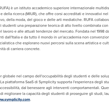
RUFA) è un istituto accademico superiore internazionale multidis
 e della ricerca (MIUR), che offre corsi accreditati e innovativi ne
vo, della moda, del gioco e delle arti mediatiche. RUFA collabora
i studenti una preparazione teorica di alto livello combinata co
l lavoro e alle attuali tendenze del mercato. Fondata nel 1998 da
nti dall'Italia e da tutto il mondo in un'accademia non convenziona
cialistica che esplorano nuovi percorsi sulla scena artistica e c
tà di carriera concrete.
r globale nel campo dell'occupabilità degli studenti e delle solu
La piattaforma SaaS di Symplicity supporta l'esperienza degli stud
accessibilità, dal benessere agli interventi comportamentali. Que
i migliorare la capacità degli studenti di proseguire gli studi, la
w.symplicity.com
.