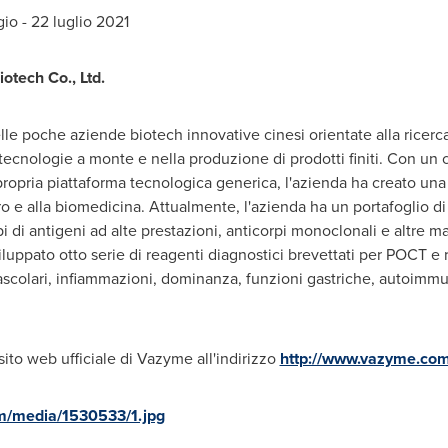
io - 22 luglio 2021
otech Co., Ltd.
e poche aziende biotech innovative cinesi orientate alla ricerc
 tecnologie a monte e nella produzione di prodotti finiti. Con un
propria piattaforma tecnologica generica, l'azienda ha creato un
tro e alla biomedicina. Attualmente, l'azienda ha un portafoglio di
pi di antigeni ad alte prestazioni, anticorpi monoclonali e altre m
viluppato otto serie di reagenti diagnostici brevettati per POCT e re
ascolari, infiammazioni, dominanza, funzioni gastriche, autoimmun
l sito web ufficiale di Vazyme all'indirizzo
http://www.vazyme.co
m/media/1530533/1.jpg