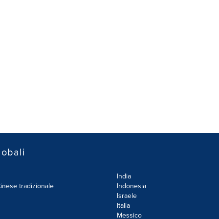
lobali
India
inese tradizionale
Indonesia
Israele
Italia
Messico