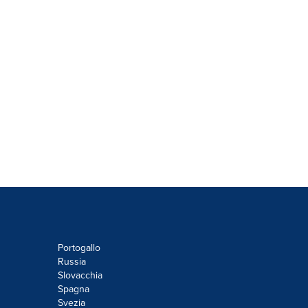
Portogallo
Russia
Slovacchia
Spagna
Svezia