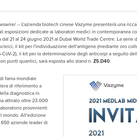
wswire/ -- L'azienda biotech cinese Vazyme presenterà una ricca
li esposizioni dedicate ai laboratori medici in contemporanea con
à dal 21 al 24 giugno 2021 al Dubai World Trade Centre. La serie di
leici, il kit per l'individuazione dell'antigene (mediante oro coll
oV-2), il kit per la determinazione degli anticorpi a seguito dell
n punti quantici, sarà esposta allo stand n.
Z5.D40
.
 di fama mondiale
iera di riferimento a
della diagnostica in
ha attirato oltre 23.000
 laboratorio provenienti
 il mondo. All'edizione
 650 aziende leader di