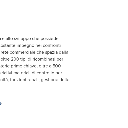
a e allo sviluppo che possiede
 costante impegno nei confronti
a rete commerciale che spazia dalla
 oltre 200 tipi di ricombinasi per
aterie prime chiave, oltre a 500
lativi materiali di controllo per
ità, funzioni renali, gestione delle
m
.