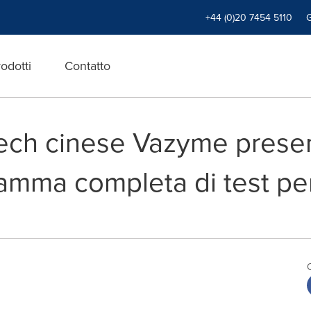
+44 (0)20 7454 5110
odotti
Contatto
tech cinese Vazyme presen
mma completa di test per