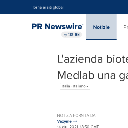
Dichiarazione di accessibilità
Salta la navigazione
Torna ai siti globali
Notizie
Pr
L'azienda bio
Medlab una ga
Italia - Italiano
NOTIZIA FORNITA DA
Vazyme
14 giu, 2021, 18:50 GMT