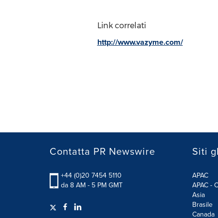
Link correlati
http://www.vazyme.com/
Contatta PR Newswire
Siti g
+44 (0)20 7454 5110
APAC
da 8 AM - 5 PM GMT
APAC - C
Asia
Brasile
Canada