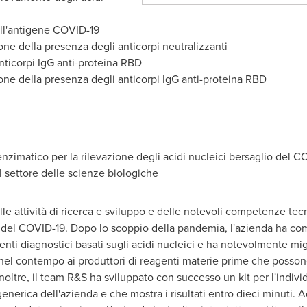
ell'antigene COVID-19
ione della presenza degli anticorpi neutralizzanti
 anticorpi IgG anti-proteina RBD
ione della presenza degli anticorpi IgG anti-proteina RBD
nzimatico per la rilevazione degli acidi nucleici bersaglio del C
el settore delle scienze biologiche
nelle attività di ricerca e sviluppo e delle notevoli competenze 
 del COVID-19. Dopo lo scoppio della pandemia, l'azienda ha com
nti diagnostici basati sugli acidi nucleici e ha notevolmente miglio
o nel contempo ai produttori di reagenti materie prime che posson
 Inoltre, il team R&S ha sviluppato con successo un kit per l'indiv
enerica dell'azienda e che mostra i risultati entro dieci minuti.