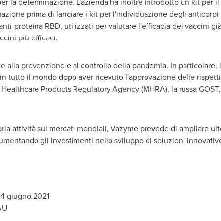
er la determinazione. L'azienda ha inoltre introdotto un kit per il
uazione prima di lanciare i kit per l'individuazione degli anticorpi 
ti-proteina RBD, utilizzati per valutare l'efficacia dei vaccini gi
cini più efficaci.
lla prevenzione e al controllo della pandemia. In particolare, l'
in tutto il mondo dopo aver ricevuto l'approvazione delle rispettiv
nd Healthcare Products Regulatory Agency (MHRA), la russa GOST,
ia attività sui mercati mondiali, Vazyme prevede di ampliare ulte
 aumentando gli investimenti nello sviluppo di soluzioni innovativ
-24 giugno 2021
AU