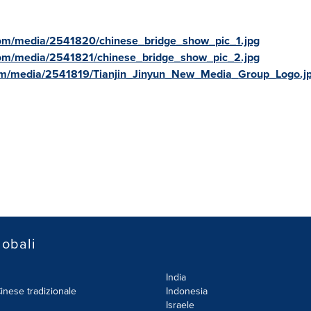
com/media/2541820/chinese_bridge_show_pic_1.jpg
com/media/2541821/chinese_bridge_show_pic_2.jpg
om/media/2541819/Tianjin_Jinyun_New_Media_Group_Logo.j
lobali
India
inese tradizionale
Indonesia
Israele