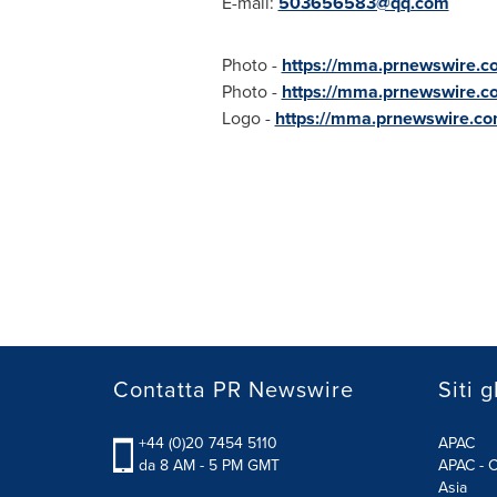
E-mail:
503656583@qq.com
Photo -
https://mma.prnewswire.
Photo -
https://mma.prnewswire.
Logo -
https://mma.prnewswire.c
Contatta PR Newswire
Siti g
+44 (0)20 7454 5110
APAC
da 8 AM - 5 PM GMT
APAC - C
Asia