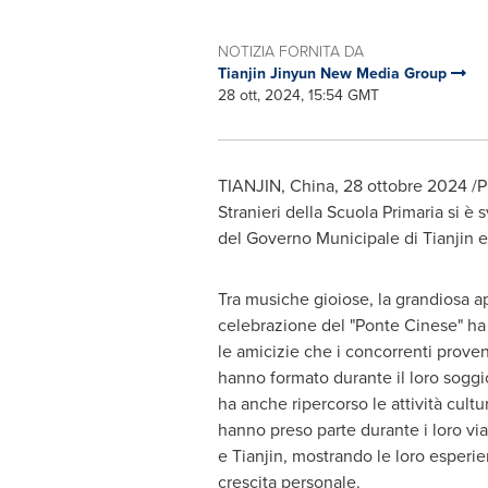
NOTIZIA FORNITA DA
Tianjin Jinyun New Media Group
28 ott, 2024, 15:54 GMT
TIANJIN, China
,
28 ottobre 2024
/P
Stranieri della Scuola Primaria si è 
del Governo Municipale di
Tianjin
e
Tra musiche gioiose, la grandiosa ap
celebrazione del "
Ponte Cinese
" ha
le amicizie che i concorrenti proven
hanno formato durante il loro soggi
ha anche ripercorso le attività cultur
hanno preso parte durante i loro via
e
Tianjin
, mostrando le loro esperi
crescita personale.