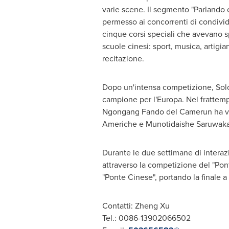
varie scene. Il segmento "Parlando
permesso ai concorrenti di condivide
cinque corsi speciali che avevano 
scuole cinesi: sport, musica, artigia
recitazione.
Dopo un'intensa competizione, Sol
campione per l'Europa. Nel frattem
Ngongang Fando del Camerun ha vin
Americhe e Munotidaishe Saruwaka de
Durante le due settimane di interazi
attraverso la competizione del "
Pon
"
Ponte Cinese
", portando la finale 
Contatti:
Zheng Xu
Tel.: 0086-13902066502