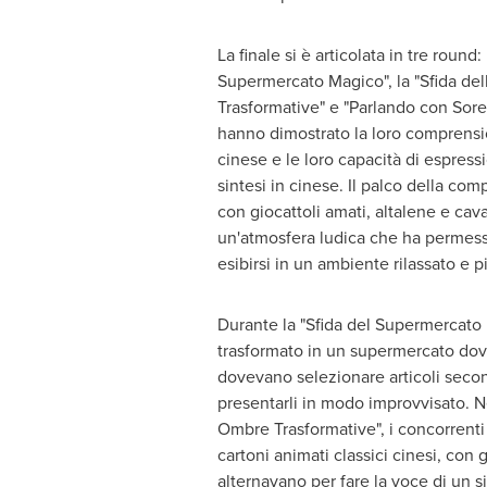
La finale si è articolata in tre round: 
Supermercato Magico", la "Sfida de
Trasformative" e "Parlando con
Sore
hanno dimostrato la loro comprensi
cinese e le loro capacità di espress
sintesi in cinese. Il palco della co
con giocattoli amati, altalene e cav
un'atmosfera ludica che ha permesso
esibirsi in un ambiente rilassato e p
Durante la "Sfida del Supermercato M
trasformato in un supermercato dov
dovevano selezionare articoli second
presentarli in modo improvvisato. Ne
Ombre Trasformative", i concorrent
cartoni animati classici cinesi, con g
alternavano per fare la voce di un 