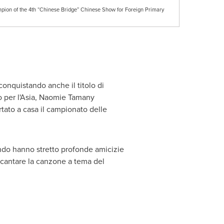
pion of the 4th “Chinese Bridge” Chinese Show for Foreign Primary
nquistando anche il titolo di
per l'
Asia
, Naomie Tamany
rtato a casa il campionato delle
ondo hanno stretto profonde amicizie
er cantare la canzone a tema del