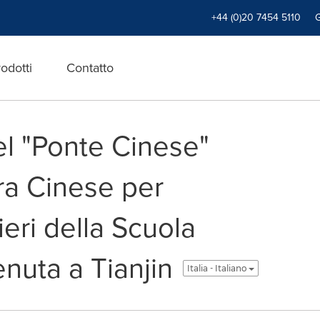
+44 (0)20 7454 5110
odotti
Contatto
el "Ponte Cinese"
ra Cinese per
ieri della Scuola
enuta a Tianjin
Italia - Italiano