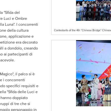
la "Sfida del
lle Luci e Ombre
lla Luna
". I concorrenti
one della cultura
Contestants of the 4th “Chinese Bridge” Chines
ione, applicazione e
mpetizione era decorato
alli a dondolo, creando
 ai partecipanti di
iacevole.
agico", il palco si è
e i concorrenti
o specifici requisiti e
lla "Sfida delle Luci e
i hanno doppiato
ruppi di tre che si
singolo personaggio in