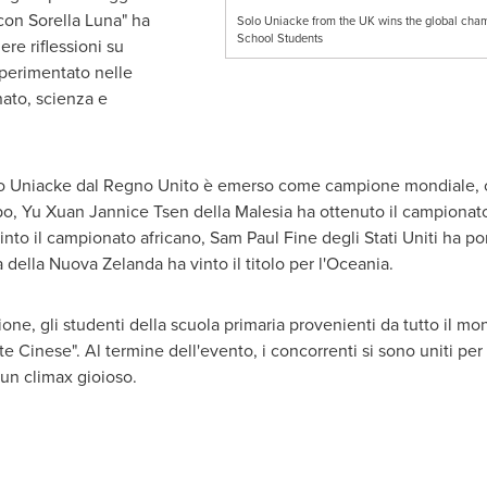
 con
Sorella Luna
" ha
Solo Uniacke from the UK wins the global cham
School Students
re riflessioni su
sperimentato nelle
nato, scienza e
o Uniacke dal Regno Unito è emerso come campione mondiale, co
po,
Yu Xuan Jannice Tsen
della Malesia ha ottenuto il campionato 
to il campionato africano,
Sam Paul Fine
degli Stati Uniti ha po
lla Nuova Zelanda ha vinto il titolo per l'Oceania.
one, gli studenti della scuola primaria provenienti da tutto il m
te Cinese
". Al termine dell'evento, i concorrenti si sono uniti p
a un climax gioioso.