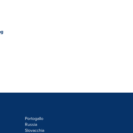
pg
Portogallo
Russia
Slovacchia