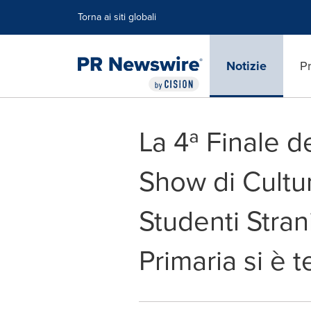
Dichiarazione di accessibilità
Salta la navigazione
Torna ai siti globali
Notizie
Pr
La 4ª Finale d
Show di Cultu
Studenti Stran
Primaria si è t