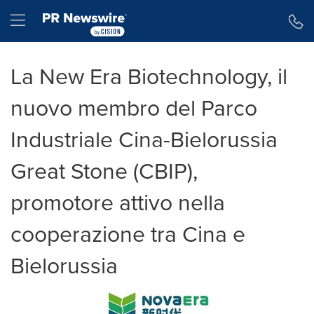
Dichiarazione di accessibilità
Salta la navigazione
Hamburger menu
La New Era Biotechnology, il
nuovo membro del Parco
Industriale Cina-Bielorussia
Great Stone (CBIP),
promotore attivo nella
cooperazione tra Cina e
Bielorussia