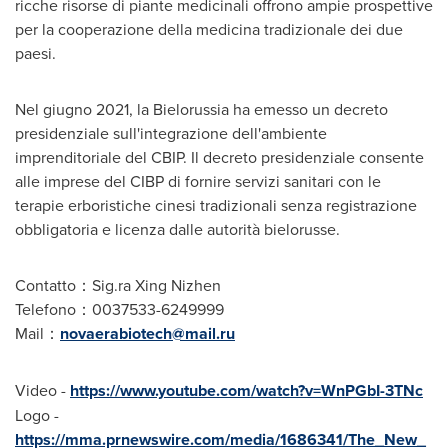
ricche risorse di piante medicinali offrono ampie prospettive
per la cooperazione della medicina tradizionale dei due
paesi.
Nel giugno 2021, la Bielorussia ha emesso un decreto
presidenziale sull'integrazione dell'ambiente
imprenditoriale del CBIP. Il decreto presidenziale consente
alle imprese del CIBP di fornire servizi sanitari con le
terapie erboristiche cinesi tradizionali senza registrazione
obbligatoria e licenza dalle autorità bielorusse.
Contatto：Sig.ra Xing Nizhen
Telefono：0037533-6249999
Mail：
novaerabiotech@mail.ru
Video -
https://www.youtube.com/watch?v=WnPGbI-3TNc
Logo -
https://mma.prnewswire.com/media/1686341/The_New_