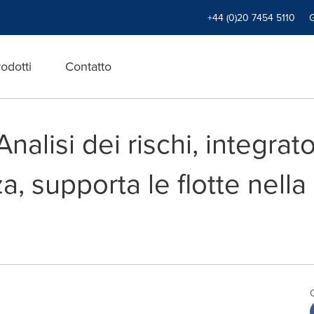
+44 (0)20 7454 5110
odotti
Contatto
nalisi dei rischi, integrat
za, supporta le flotte nell
i