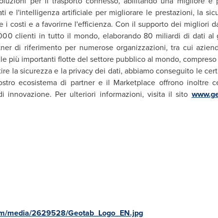
uzioni per il trasporto connesso, abilitando una migliore e pi
i e l'intelligenza artificiale per migliorare le prestazioni, la sic
 costi e a favorirne l'efficienza. Con il supporto dei migliori dat
00 clienti in tutto il mondo, elaborando 80 miliardi di dati al gi
ner di riferimento per numerose organizzazioni, tra cui azien
e più importanti flotte del settore pubblico al mondo, compreso i
ire la sicurezza e la privacy dei dati, abbiamo conseguito le cer
ostro ecosistema di partner e il Marketplace offrono inoltre cen
innovazione. Per ulteriori informazioni, visita il sito
www.ge
com/media/2629528/Geotab_Logo_EN.jpg