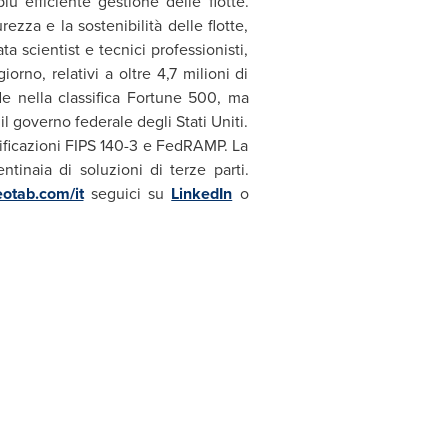
ù efficiente gestione delle flotte.
urezza e la sostenibilità delle flotte,
a scientist e tecnici professionisti,
orno, relativi a oltre 4,7 milioni di
de nella classifica Fortune 500, ma
l governo federale degli Stati Uniti.
tificazioni FIPS 140-3 e FedRAMP. La
tinaia di soluzioni di terze parti.
otab.com/it
seguici su
LinkedIn
o