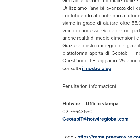
Geotab è leader mondiale nelle sol
Utilizziamo l'analisi avanzata dei dat
contribuendo al contempo a ridurne i
siamo in grado di aiutare oltre 55.0
veicoli connessi. Geotab è un part
anche realtà di medie dimensioni e l
Grazie al nostro impegno nel garant
piattaforma aperta di Geotab, il n
Quest'anno festeggiamo 25 anni di 
consulta
il nostro blog
.
Per ulteriori informazioni
Hotwire – Ufficio stampa
02 36643650
GeotabIT@hotwireglobal.com
Logo -
https://mma.prnewswire.