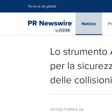
Dichiarazione di accessibilità
Salta la navigazione
Torna ai siti globali
Notizie
Pr
Lo strumento A
per la sicurez
delle collision
NOTIZIA FORNITA DA