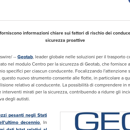
I forniscono informazioni chiare
sui fattori di rischio dei conduc
sicurezza proattive
wire/ --
Geotab
, leader globale nelle soluzioni per il trasporto 
grato nel modulo Centro per la sicurezza di Geotab, che fornisce 
chio specifici per ciascun conducente. Focalizzando l'attenzione sull
li, questo nuovo strumento consente alle flotte, in particolare a qu
ollisione relativo al conducente. La possibilità di comprendere in
terventi mirati per la sicurezza, contribuendo a ridurre gli incid
a degli autisti.
zzi pesanti negli Stati
ll'ultimo decennio
.
In
imi dati Istat relativi al