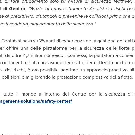
i di fare affidamento solo su misure di sicurezza reattive",
t di Geotab
.
"Grazie al nuovo strumento Analisi dei rischi basa
i predittività, aiutandoli a prevenire le collisioni prima che a
o il continuo miglioramento della sicurezza."
 Geotab si basa su 25 anni di esperienza nella gestione dei dati de
e per offrire una delle piattaforme per la sicurezza delle flotte
i da oltre 4,7 milioni di veicoli connessi, la piattaforma consent
 conducenti e sulla previsione dei rischi, permettendo anche di 
i dei rischi, è ora possibile adottare un approccio proattivo alla
 collisioni e migliorando la prestazione complessiva della flotta.
in tutto il mondo all'interno del Centro per la sicurezza di G
agement-solutions/safety-center/