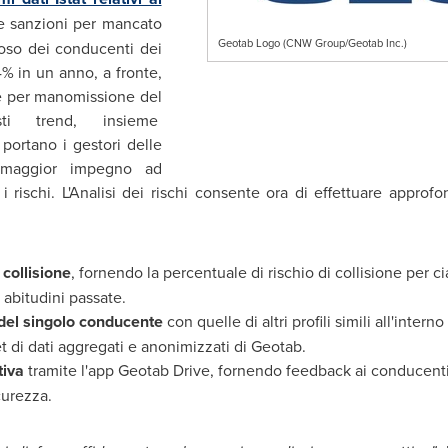
le sanzioni per mancato
Geotab Logo (CNW Group/Geotab Inc.)
poso dei conducenti dei
4% in un anno, a fronte,
le per manomissione del
esti trend, insieme
, portano i gestori delle
 maggior impegno ad
 rischi. L'Analisi dei rischi consente ora di effettuare approfo
 collisione
, fornendo la percentuale di rischio di collisione per ci
 abitudini passate.
del singolo conducente
con quelle di altri profili simili all'interno
et di dati aggregati e anonimizzati di Geotab.
tiva
tramite l'app Geotab Drive, fornendo feedback ai conducenti 
curezza.