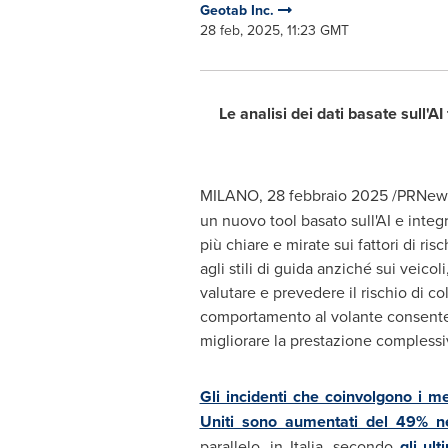
Geotab Inc.
28 feb, 2025, 11:23 GMT
Le analisi dei dati basate sull'A
MILANO
,
28 febbraio 2025
/PRNews
un nuovo tool basato sull'AI e inte
più chiare e mirate sui fattori di ris
agli stili di guida anziché sui veico
valutare e prevedere il rischio di c
comportamento al volante consente in
migliorare la prestazione complessiv
Gli incidenti che coinvolgono i me
Uniti sono aumentati del 49% ne
parallelo, in Italia, secondo
gli ult