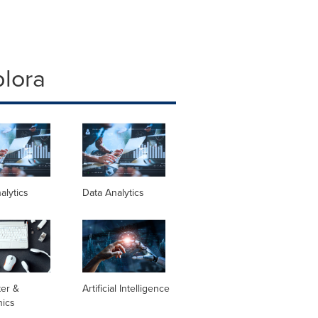
plora
alytics
Data Analytics
er &
Artificial Intelligence
nics