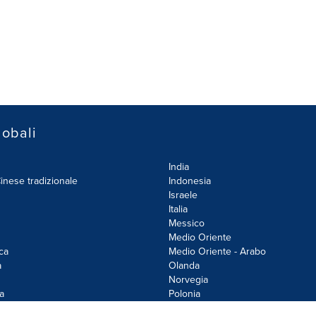
lobali
India
inese tradizionale
Indonesia
Israele
Italia
Messico
Medio Oriente
ca
Medio Oriente - Arabo
a
Olanda
Norvegia
a
Polonia