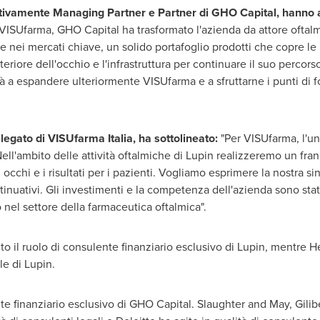
ttivamente Managing Partner e Partner di GHO Capital, hanno 
i VISUfarma, GHO Capital ha trasformato l'azienda da attore ofta
e nei mercati chiave, un solido portafoglio prodotti che copre le
eriore dell'occhio e l'infrastruttura per continuare il suo percorso
à a espandere ulteriormente VISUfarma e a sfruttarne i punti di f
egato di VISUfarma Italia, ha sottolineato:
"Per VISUfarma, l'u
ll'ambito delle attività oftalmiche di Lupin realizzeremo un fran
 occhi e i risultati per i pazienti. Vogliamo esprimere la nostra s
ntinuativi. Gli investimenti e la competenza dell'azienda sono sta
el settore della farmaceutica oftalmica".
o il ruolo di consulente finanziario esclusivo di Lupin, mentre H
le di Lupin.
nte finanziario esclusivo di GHO Capital. Slaughter and May, Gilibe