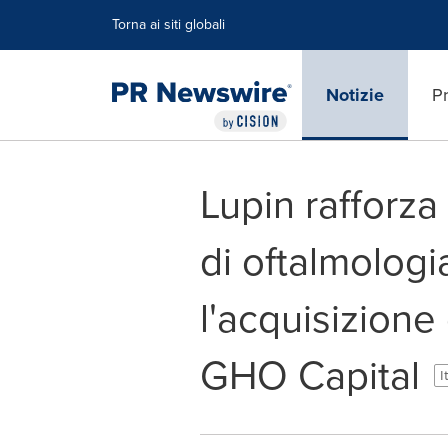
Dichiarazione di accessibilità
Salta la navigazione
Torna ai siti globali
Notizie
Pr
Lupin rafforza 
di oftalmologi
l'acquisizione
GHO Capital
I