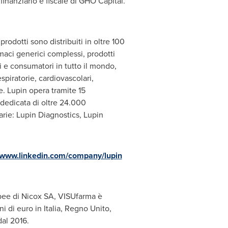
finanziario e fiscale di GHO Capital.
rodotti sono distribuiti in oltre 100
rmaci generici complessi, prodotti
ri e consumatori in tutto il mondo,
spiratorie, cardiovascolari,
le. Lupin opera tramite 15
o dedicata di oltre 24.000
iarie: Lupin Diagnostics, Lupin
//www.linkedin.com/company/lupin
opee di Nicox SA, VISUfarma è
 di euro in Italia, Regno Unito,
dal 2016.