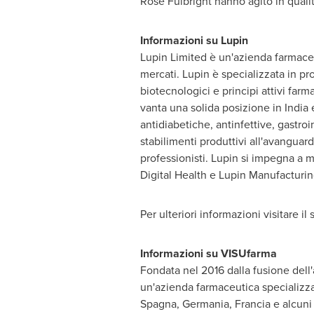
Rose Fulbright hanno agito in qualità
Informazioni su Lupin
Lupin Limited è un'azienda farmaceut
mercati. Lupin è specializzata in pr
biotecnologici e principi attivi farm
vanta una solida posizione in India e
antidiabetiche, antinfettive, gastroi
stabilimenti produttivi all'avanguard
professionisti. Lupin si impegna a mi
Digital Health e Lupin Manufacturin
Per ulteriori informazioni visitare il 
Informazioni su VISUfarma
Fondata nel 2016 dalla fusione dell
un'azienda farmaceutica specializzat
Spagna, Germania, Francia e alcuni 