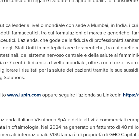
 di consulenti legali e Deloitte ha agito in qualità di consulente 
ica leader a livello mondiale con sede a Mumbai, in India, i cui p
odotti farmaceutici, tra cui formulazioni di marca e generiche, fa
aceutici. L'azienda, che gode della fiducia di professionisti sanita
 negli Stati Uniti in molteplici aree terapeutiche, tra cui quelle re
ntestinali, del sistema nervoso centrale e della salute al femmini
ia e 7 centri di ricerca a livello mondiale, oltre a una forza lavor
gliorare i risultati per la salute dei pazienti tramite le sue sussid
g Solutions.
sito
www.lupin.com
oppure seguire l'azienda su LinkedIn
https:
'azienda italiana Visufarma SpA e delle attività commerciali eur
a in oftalmologia. Nel 2024 ha generato un fatturato di 48 milioni
mercati internazionali. VISUfarma è di proprietà di GHO Capital 