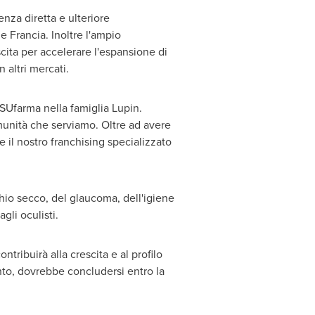
nza diretta e ulteriore
e Francia. Inoltre l'ampio
scita per accelerare l'espansione di
 altri mercati.
VISUfarma nella famiglia Lupin.
omunità che serviamo. Oltre ad avere
 il nostro franchising specializzato
chio secco, del glaucoma, dell'igiene
gli oculisti.
ntribuirà alla crescita e al profilo
nto, dovrebbe concludersi entro la