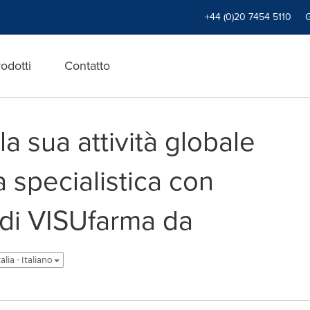
+44 (0)20 7454 5110
odotti
Contatto
la sua attività globale
a specialistica con
 di VISUfarma da
talia - Italiano