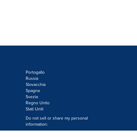
Portogallo
Russia
Slovacchia
Spagna
Svezia
Regno Unito
Stati Uniti
Do not sell or share my personal
information:
Submit via
Privacy@cision.com