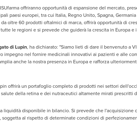
VISUfarma offriranno opportunità di espansione del mercato, prese
ipali paesi europei, tra cui Italia, Regno Unito, Spagna, Germania 
a oltre 60 prodotti oftalmici di marca, offrirà opportunità di cre
utte le regioni e si prevede che guiderà la crescita in Europa e in
ato di Lupin
, ha dichiarato: "Siamo lieti di dare il benvenuto a 
ro impegno nel fornire medicinali innovativi ai pazienti e alle c
amplia anche la nostra presenza in Europa e rafforza ulteriormente
in offrirà un portafoglio completo di prodotti nei settori dell'oc
 salute della retina e dei nutraceutici altamente mirati prescritti da
 liquidità disponibile in bilancio. Si prevede che l'acquisizione co
e, soggetta al rispetto di determinate condizioni di perfezioname