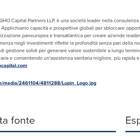
GHO Capital Partners LLP, è una società leader nella consulenza s
 Applichiamo capacità e prospettive globali per sbloccare opportu
lizzazione paneuropea e transatlantica per creare aziende leader
enza negli investimenti riflette la profondità senza pari della n
i gestione solidi per generare valore sostenibile a lungo termine
aria e consentendo un'assistenza sanitaria migliore, più rapida e p
capital.com
.
m/media/2461104/4811288/Lupin_Logo.jpg
a fonte
Es