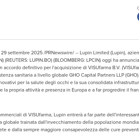
,
29 settembre 2025
/PRNewswire/ -- Lupin Limited (Lupin), azien
N) (REUTERS: LUPIN.BO) (BLOOMBERG: LPCIN) oggi ha annunciato 
n accordo definitivo per l'acquisizione di VISUfarma B.V. (VISUfa
istenza sanitaria a livello globale GHO Capital Partners LLP (GHO)
ovativi per la salute degli occhi e la sua consolidata infrastruttu
 la propria attività e presenza in Europa e a far progredire il fra
ommerciali di VISUfarma, Lupin entrerà a far parte dell'interessa
ta globale trainata dall'invecchiamento della popolazione mondia
abete e dalla sempre maggiore consapevolezza delle cure prevent