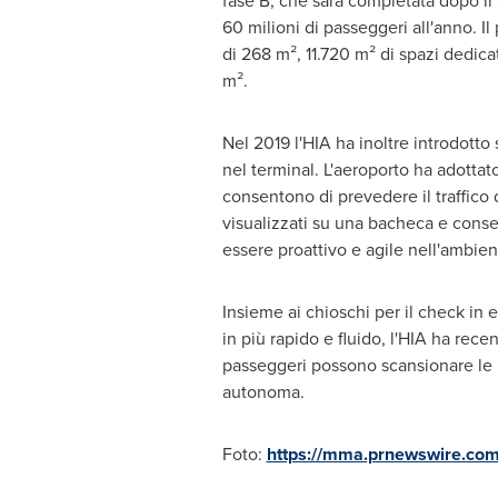
fase B, che sarà completata dopo il 
60 milioni di passeggeri all'anno. I
di 268 m², 11.720 m² di spazi dedicat
m².
Nel 2019 l'HIA ha inoltre introdotto
nel terminal. L'aeroporto ha adotta
consentono di prevedere il traffico 
visualizzati su una bacheca e consen
essere proattivo e agile nell'ambie
Insieme ai chioschi per il check in 
in più rapido e fluido, l'HIA ha rec
passeggeri possono scansionare le 
autonoma.
Foto:
https://mma.prnewswire.com