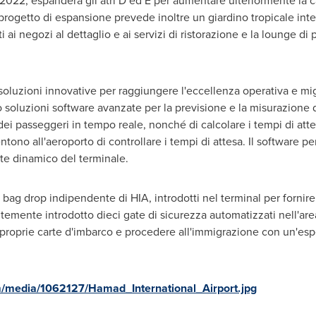
2022, espanderà gli atri D ed E per aumentare ulteriormente la cap
l progetto di espansione prevede inoltre un giardino tropicale in
i ai negozi al dettaglio e ai servizi di ristorazione e la lounge di
 soluzioni innovative per raggiungere l'eccellenza operativa e mi
to soluzioni software avanzate per la previsione e la misurazione
dei passeggeri in tempo reale, nonché di calcolare i tempi di att
tono all'aeroporto di controllare i tempi di attesa. Il software p
nte dinamico del terminale.
e bag drop indipendente di HIA, introdotti nel terminal per forni
entemente introdotto dieci gate di sicurezza automatizzati nell'ar
proprie carte d'imbarco e procedere all'immigrazione con un'es
/media/1062127/Hamad_International_Airport.jpg