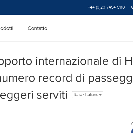
+44 (0)20 7454 5110
odotti
Contatto
roporto internazionale di
 numero record di passegg
eggeri serviti
Italia - Italiano