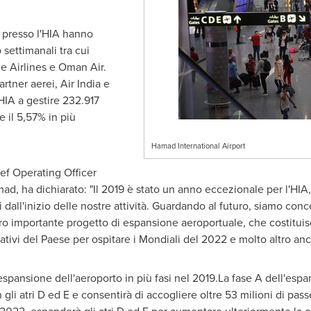
 presso l'HIA hanno
settimanali tra cui
ne Airlines e Oman Air.
rtner aerei, Air India e
HIA a gestire 232.917
e il 5,57% in più
Hamad International Airport
ief Operating Officer
ad, ha dichiarato: "Il 2019 è stato un anno eccezionale per l'HIA
dall'inizio delle nostre attività. Guardando al futuro, siamo conc
tro importante progetto di espansione aeroportuale, che costituis
rativi del Paese per ospitare i Mondiali del 2022 e molto altro anc
espansione dell'aeroporto in più fasi nel 2019.La fase A dell'espa
gli atri D ed E e consentirà di accogliere oltre 53 milioni di pass