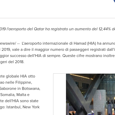
019 l'aeroporto del
Qatar
ha registrato un aumento del 12,44% d
ewswire/ --
L'aeroporto internazionale di Hamad (HIA) ha annunc
019, vale a dire il maggior numero di passeggeri registrati dall'i
maggior successo dell'HIA di sempre. Queste cifre mostrano inoltr
geri del 2018.
ete globale HIA otto
o nelle Filippine,
Gaborone
in
Botswana
,
n
Somalia
,
Malta
e
ete dell'HIA sono state
rgo:
Istanbul
,
New York