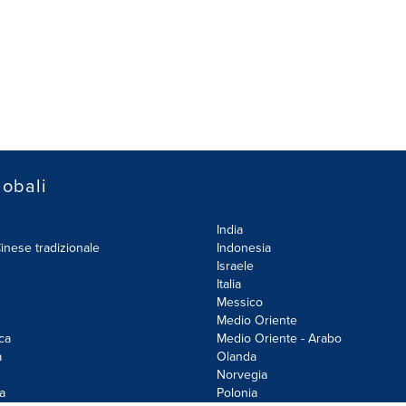
lobali
India
inese tradizionale
Indonesia
Israele
Italia
Messico
Medio Oriente
ca
Medio Oriente - Arabo
a
Olanda
Norvegia
a
Polonia