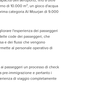
acità dell'aeroporto, fino a oltre
terno di 10.000 m², un gioco d'acqua
 prima categoria
Al Mourjan di
9.000
gliorare l'esperienza dei passeggeri
 delle code dei passeggeri, che
esa e dei flussi che vengono
ermette al personale operativo di
re ai passeggeri un processo di check
ea pre-immigrazione e pertanto i
perienza di viaggio completamente