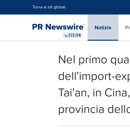
Dichiarazione di accessibilità
Salta la navigazione
Torna ai siti globali
Notizie
Pr
Nel primo quad
dell'import-ex
Tai'an, in Cin
provincia del