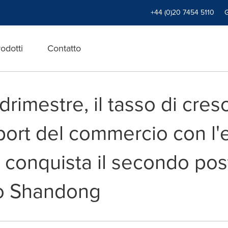
+44 (0)20 7454 5110
odotti
Contatto
rimestre, il tasso di cresc
port del commercio con l'e
a, conquista il secondo pos
lo Shandong