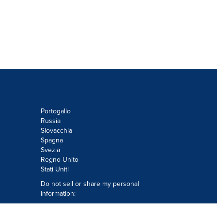
Portogallo
Russia
Slovacchia
Spagna
Svezia
Regno Unito
Stati Uniti
Do not sell or share my personal
information:
Submit via
Privacy@cision.com