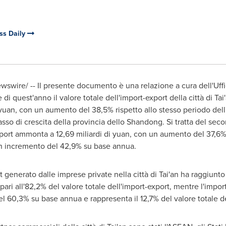
ss Daily
swire/ -- Il presente documento è una relazione a cura dell'Uf
di quest'anno il valore totale dell'import-export della città di Tai
i yuan, con un aumento del 38,5% rispetto allo stesso periodo del
tasso di crescita della provincia dello
Shandong
. Si tratta del sec
'export ammonta a 12,69 miliardi di yuan, con un aumento del 37,6
 un incremento del 42,9% su base annua.
 generato dalle imprese private nella città di Tai'an ha raggiunto 
ri all'82,2% del valore totale dell'import-export, mentre l'impor
l 60,3% su base annua e rappresenta il 12,7% del valore totale de