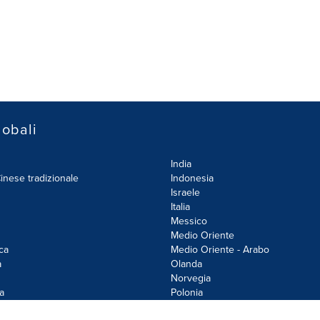
lobali
India
inese tradizionale
Indonesia
Israele
Italia
Messico
Medio Oriente
ca
Medio Oriente - Arabo
a
Olanda
Norvegia
a
Polonia