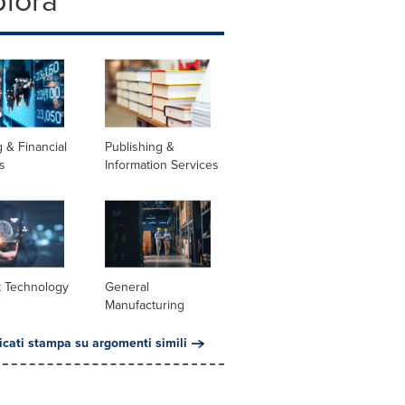
plora
 & Financial
Publishing &
s
Information Services
t Technology
General
Manufacturing
cati stampa su argomenti simili