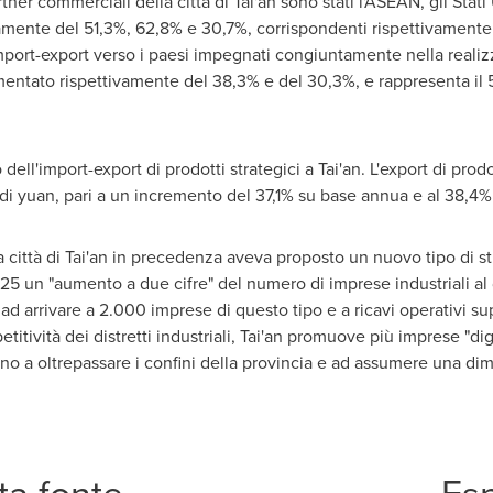
rtner commerciali della città di Tai'an sono stati l'ASEAN, gli Stat
vamente del 51,3%, 62,8% e 30,7%, corrispondenti rispettivamente a
l'import-export verso i paesi impegnati congiuntamente nella reali
entato rispettivamente del 38,3% e del 30,3%, e rappresenta il 5
ell'import-export di prodotti strategici a Tai'an. L'export di prodo
 di yuan, pari a un incremento del 37,1% su base annua e al 38,4% 
a città di Tai'an in precedenza aveva proposto un nuovo tipo di str
2025 un "aumento a due cifre" del numero di imprese industriali al
ad arrivare a 2.000 imprese di questo tipo e a ricavi operativi sup
itività dei distretti industriali, Tai'an promuove più imprese "digi
no a oltrepassare i confini della provincia e ad assumere una di