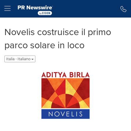
Dichiarazione di accessibilità
Salta la navigazione
Hamburger menu
Novelis costruisce il primo
parco solare in loco
Italia - Italiano