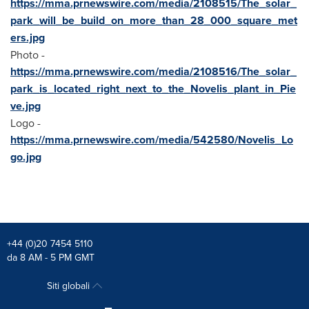
https://mma.prnewswire.com/media/2108515/The_solar_
park_will_be_build_on_more_than_28_000_square_met
ers.jpg
Photo -
https://mma.prnewswire.com/media/2108516/The_solar_
park_is_located_right_next_to_the_Novelis_plant_in_Pie
ve.jpg
Logo -
https://mma.prnewswire.com/media/542580/Novelis_Lo
go.jpg
+44 (0)20 7454 5110
da 8 AM - 5 PM GMT
Siti globali