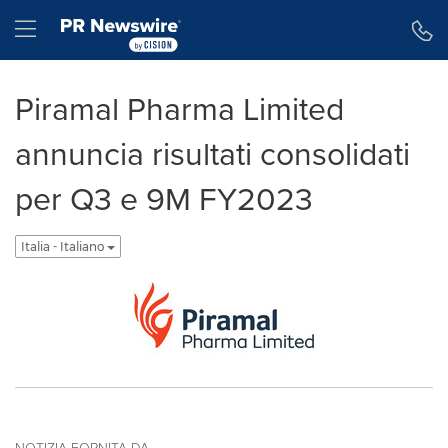
Dichiarazione di accessibilità
Salta la navigazione
Hamburger menu
Piramal Pharma Limited
annuncia risultati consolidati
per Q3 e 9M FY2023
Italia - Italiano
NOTIZIA FORNITA DA