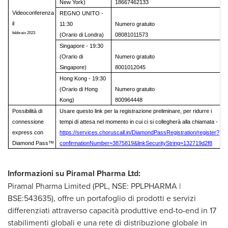
New York)
18667462133
Videoconferenza
REGNO UNITO -
il
11:30
Numero gratuito
febbraio 2023
(Orario di Londra)
08081011573
Singapore - 19:30
(Orario di
Numero gratuito
Singapore)
8001012045
Hong Kong - 19:30
(Orario di Hong
Numero gratuito
Kong)
800964448
Possibilità di
Usare questo link per la registrazione preliminare, per ridurre i
connessione
tempi di attesa nel momento in cui ci si collegherà alla chiamata -
express con
https://services.choruscall.in/DiamondPassRegistration/register?
Diamond Pass™
confirmationNumber=3875819&linkSecurityString=132719d2f8
Informazioni su Piramal Pharma Ltd:
Piramal Pharma Limited (PPL, NSE: PPLPHARMA |
BSE:543635), offre un portafoglio di prodotti e servizi
differenziati attraverso capacità produttive end-to-end in 17
stabilimenti globali e una rete di distribuzione globale in