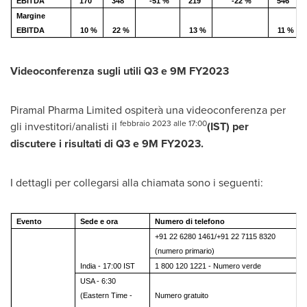
EBITDA
170
348
-51 %
219
-22 %
546
Margine
EBITDA
10 %
22 %
13 %
11 %
Videoconferenza sugli utili Q3 e
9M
FY2023
Piramal Pharma Limited ospiterà una videoconferenza per
febbraio 2023 alle 17:00
gli investitori/analisti il
(IST) per
discutere i risultati di Q3 e
9M
FY2023.
I dettagli per collegarsi alla chiamata sono i seguenti:
Evento
Sede e ora
Numero di telefono
+91 22 6280 1461/+91 22 7115 8320
(numero primario)
India - 17:00 IST
1 800 120 1221 - Numero verde
USA - 6:30
(Eastern Time -
Numero gratuito