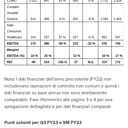
CDMO
1.021
897
14 %
940
9 %
2.731
2.428
Complex
Hospital
Generic
514
486
6 %
562
-8 %
1.584
1.454
India
Consumer
Healthcare
214
157
37 %
227
-6 %
652
547
EBITDA
170
386
-56 %
219
-22 %
478
749
Margine
EBITDA (%)
10 %
25 %
13 %
10 %
17 %
PAT
-90
163
-155 %
-37
N.d.
-237
172
Nota: I dati finanziari dell'anno precedente (FY22) non
includevano operazioni di controllo non comuni e quindi i
dati finanziari su base annua non sono strettamente
comparabili. Fare riferimento alle pagine 3 e 4 per una
spiegazione dettagliata e per dati finanziari comparati.
Punti salienti per Q3 FY23 e
9M
FY23