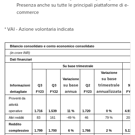
Presenza anche su tutte le principali piattaforme di e-
commerce
* VAI - Azione volontaria indicata
Bilancio consolidato e conto economico consolidato
(in crore INR)
Dati finanziari
Su base trimestrale
A
Variazione
su base
Variazione
su base
trimestrale
Informazioni
Q3
Q3
Q2
9M
annua
annualizzata
dettagliate
FY23
FY22
FY23
FY23
Proventi da
attività
operative
1.716
1.539
11 %
1.720
0 %
4.918
Altri redditi
83
161
-49 %
46
79 %
201
Reddito
complessivo
1.799
1.700
6 %
1.766
2 %
5.119