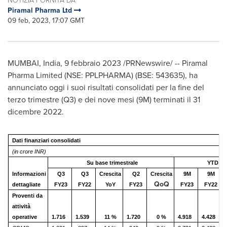
Piramal Pharma Ltd
09 feb, 2023, 17:07 GMT
MUMBAI, India
,
9 febbraio 2023
/PRNewswire/ -- Piramal
Pharma Limited (NSE: PPLPHARMA) (BSE: 543635), ha
annunciato oggi i suoi risultati consolidati per la fine del
terzo trimestre (Q3) e dei nove mesi (
9M
) terminati il 31
dicembre 2022.
Dati finanziari consolidati
(in crore INR)
Su base trimestrale
YTD
Informazioni
Q3
Q3
Crescita
Q2
Crescita
9M
9M
QoQ
dettagliate
FY23
FY22
YoY
FY23
FY23
FY22
Proventi da
attività
operative
1.716
1.539
11 %
1.720
0 %
4.918
4.428