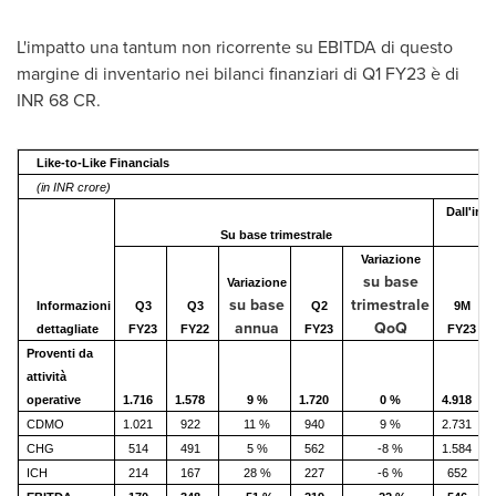
L'impatto una tantum non ricorrente su EBITDA di questo
margine di inventario nei bilanci finanziari di Q1 FY23 è di
INR 68 CR.
Like-to-Like Financials
(in INR crore)
Dall'ini
Su base trimestrale
Variazione
su base
Variazione
su base
trimestrale
Informazioni
Q3
Q3
Q2
9M
annua
QoQ
dettagliate
FY23
FY22
FY23
FY23
Proventi da
attività
operative
1.716
1.578
9 %
1.720
0 %
4.918
CDMO
1.021
922
11 %
940
9 %
2.731
CHG
514
491
5 %
562
-8 %
1.584
ICH
214
167
28 %
227
-6 %
652