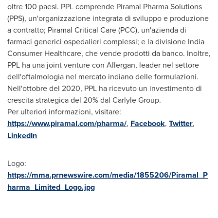
oltre 100 paesi. PPL comprende Piramal Pharma Solutions
(PPS), un'organizzazione integrata di sviluppo e produzione
a contratto; Piramal Critical Care (PCC), un'azienda di
farmaci generici ospedalieri complessi; e la divisione India
Consumer Healthcare, che vende prodotti da banco. Inoltre,
PPL ha una joint venture con Allergan, leader nel settore
dell'oftalmologia nel mercato indiano delle formulazioni.
Nell'ottobre del 2020, PPL ha ricevuto un investimento di
crescita strategica del 20% dal Carlyle Group.
Per ulteriori informazioni, visitare:
https://www.piramal.com/pharma/
,
Facebook
,
Twitter
,
LinkedIn
Logo:
https://mma.prnewswire.com/media/1855206/Piramal_P
harma_Limited_Logo.jpg