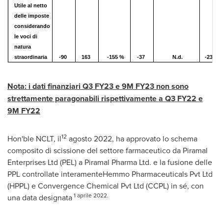
Utile al netto
delle imposte
considerando
le voci di
natura
straordinaria
-90
163
-155 %
-37
N.d.
-237
Nota: i dati finanziari Q3 FY23 e
9M
FY23 non sono
strettamente paragonabili rispettivamente a Q3 FY22 e
9M
FY22
12
Hon'ble NCLT, il
agosto 2022, ha approvato lo schema
composito di scissione del settore farmaceutico da Piramal
Enterprises Ltd (PEL) a Piramal Pharma Ltd. e la fusione delle
PPL controllate interamenteHemmo Pharmaceuticals Pvt Ltd
(HPPL) e Convergence Chemical Pvt Ltd (CCPL) in sé, con
1 aprile 2022.
una data designata