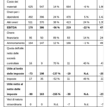
Costo dei
materiali
625
547
14 %
664
-6 %
1.864
Oneri per i
dipendenti
492
396
24 %
470
5 %
1.423
Altri oneri
511
370
38 %
413
24 %
1.355
EBITDA
170
386
-56 %
219
-22 %
478
Onere
finanziario
95
50
89 %
83
14 %
240
Ammortamento
164
147
12 %
166
-1 %
492
Quota dell'utile
netto delle
società
controllate
16
9
70 %
11
40 %
47
Utile al lordo
delle imposte
-73
198
-137 %
-19
N.d.
-207
Imposte
17
35
-52 %
11
49 %
22
Utile netto al
netto delle
imposte
-90
163
-155 %
-30
N.d.
-230
Voci di natura
straordinaria
0
0
N.d.
-7
N.d.
-7