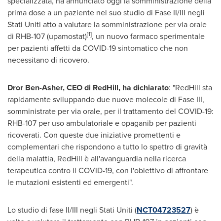
specializzata, ha annunciato oggi la somministrazione della
prima dose a un paziente nel suo studio di Fase II/III negli
Stati Uniti atto a valutare la somministrazione per via orale
[1]
di RHB-107 (upamostat)
, un nuovo farmaco sperimentale
per pazienti affetti da COVID-19 sintomatico che non
necessitano di ricovero.
Dror Ben-Asher
, CEO
di RedHill
, ha dichiarato
: "RedHill sta
rapidamente sviluppando due nuove molecole di Fase III,
somministrate per via orale, per il trattamento del COVID-19:
RHB-107 per uso ambulatoriale e opaganib per pazienti
ricoverati. Con queste due iniziative promettenti e
complementari che rispondono a tutto lo spettro di gravità
della malattia, RedHill è all'avanguardia nella ricerca
terapeutica contro il COVID-19, con l'obiettivo di affrontare
le mutazioni esistenti ed emergenti".
Lo studio di fase II/III negli Stati Uniti (
NCT04723527
) è