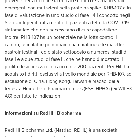
prevede pertanto che sia efficace contro le varianti virali
emergenti con mutazioni nella proteina spike. RHB-107 è in
fase di valutazione in uno studio di fase II/III condotto negli
Stati Uniti per il trattamento di pazienti affetti da COVID-19
sintomatico che non necessitano di cure ospedaliere.
Inoltre, RHB-107 ha un potenziale nella lotta contro il
cancro, le malattie polmonari infiammatorie e le malattie
gastrointestinali, ed è stato sottoposto a numerosi studi di
fase I e a due studi di fase II, che ne hanno dimostrato il
profilo di sicurezza clinica in circa 200 pazienti. RedHill ha
acquisito i diritti esclusivi a livello mondiale per RHB-107, ad
esclusione di Cina,
Hong Kong
,
Taiwan
e
Macao
, dalla
tedesca Heidelberg Pharmaceuticals (FSE: HPHA) (ex WILEX
AG) per tutte le indicazioni.
Informazioni su RedHill Biopharma
RedHill Biopharma Ltd. (Nasdaq: RDHL) è una società