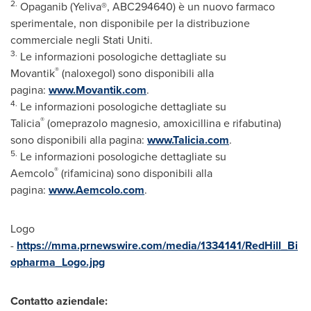
2.
Opaganib (Yeliva®, ABC294640) è un nuovo farmaco
sperimentale, non disponibile per la distribuzione
commerciale negli Stati Uniti.
3.
Le informazioni posologiche dettagliate su
®
Movantik
(naloxegol) sono disponibili alla
pagina:
www.Movantik.com
.
4.
Le informazioni posologiche dettagliate su
®
Talicia
(omeprazolo magnesio, amoxicillina e rifabutina)
sono disponibili alla pagina:
www.Talicia.com
.
5.
Le informazioni posologiche dettagliate su
®
Aemcolo
(rifamicina) sono disponibili alla
pagina:
www.Aemcolo.com
.
Logo
-
https://mma.prnewswire.com/media/1334141/RedHill_Bi
opharma_Logo.jpg
Contatto aziendale: