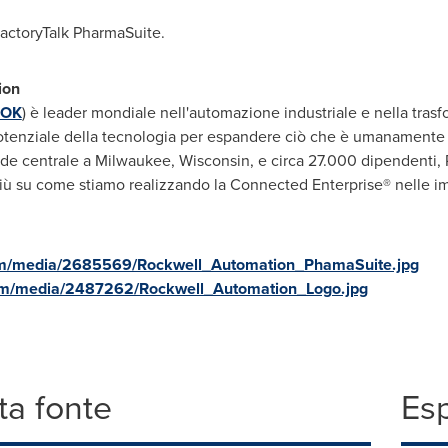
FactoryTalk PharmaSuite.
ion
ROK
) è leader mondiale nell'automazione industriale e nella tras
otenziale della tecnologia per espandere ciò che è umanamente 
ede centrale a
Milwaukee, Wisconsin
, e circa 27.000 dipendenti,
più su come stiamo realizzando la Connected Enterprise® nelle impre
om/media/2685569/Rockwell_Automation_PhamaSuite.jpg
om/media/2487262/Rockwell_Automation_Logo.jpg
a fonte
Es