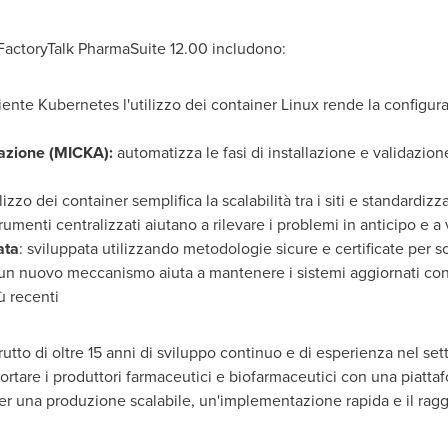
 FactoryTalk PharmaSuite 12.00 includono:
iente Kubernetes l'utilizzo dei container Linux rende la configu
azione (MICKA):
automatizza le fasi di installazione e validazion
tilizzo dei container semplifica la scalabilità tra i siti e standardizz
strumenti centralizzati aiutano a rilevare i problemi in anticipo e a
ata
: sviluppata utilizzando metodologie sicure e certificate per s
n nuovo meccanismo aiuta a mantenere i sistemi aggiornati con l
ù recenti
rutto di oltre 15 anni di sviluppo continuo e di esperienza nel se
ortare i produttori farmaceutici e biofarmaceutici con una piatta
r una produzione scalabile, un'implementazione rapida e il ragg