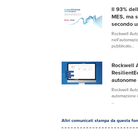
Il 93% del
MES, ma so
secondo u
Rockwell Auto
nell'automazio
pubblicato...
Rockwell 
ResilientE
autonome e
Rockwell Auto
automazione in
...
Altri comunicati stampa da questa fon