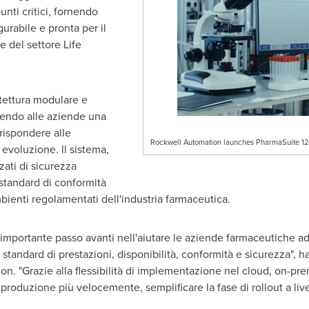
unti critici, fornendo
urabile e pronta per il
e del settore Life
itettura modulare e
rendo alle aziende una
 rispondere alle
Rockwell Automation launches PharmaSuite 12.
evoluzione. ll sistema,
zati di sicurezza
 standard di conformità
ambienti regolamentati dell'industria farmaceutica.
mportante passo avanti nell'aiutare le aziende farmaceutiche ad
tandard di prestazioni, disponibilità, conformità e sicurezza", h
 "Grazie alla flessibilità di implementazione nel cloud, on-premi
roduzione più velocemente, semplificare la fase di rollout a live