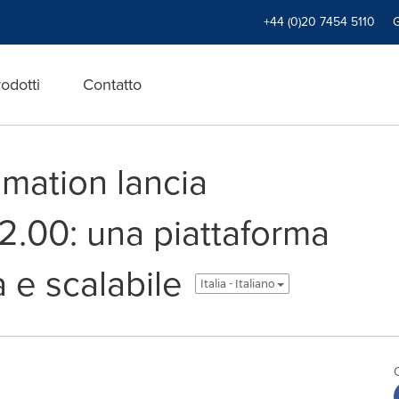
+44 (0)20 7454 5110
odotti
Contatto
mation lancia
2.00: una piattaforma
 e scalabile
Italia - Italiano