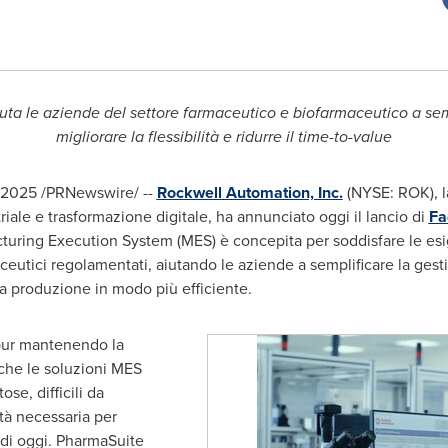
uta le aziende del settore farmaceutico e biofarmaceutico a semp
migliorare la flessibilità e ridurre il time-to-value
 2025
/PRNewswire/ --
Rockwell Automation, Inc.
(NYSE: ROK), l
iale e trasformazione digitale, ha annunciato oggi il lancio di
Fa
uring Execution System (MES) è concepita per soddisfare le esig
eutici regolamentati, aiutando le aziende a semplificare la gest
a produzione in modo più efficiente.
 pur mantenendo la
 che le soluzioni MES
se, difficili da
ità necessaria per
 di oggi. PharmaSuite