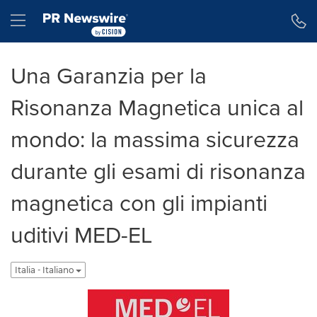
Dichiarazione di accessibilità
Salta la navigazione
Hamburger menu
Una Garanzia per la
Risonanza Magnetica unica al
mondo: la massima sicurezza
durante gli esami di risonanza
magnetica con gli impianti
uditivi MED-EL
Italia - Italiano