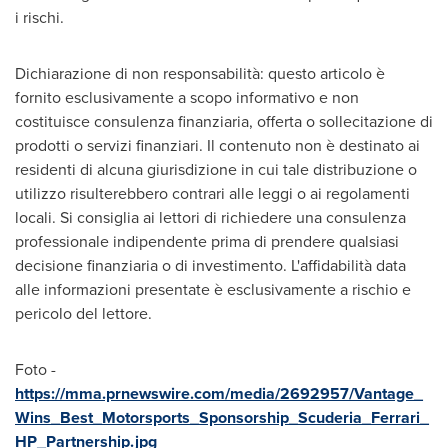
i rischi.
Dichiarazione di non responsabilità: questo articolo è
fornito esclusivamente a scopo informativo e non
costituisce consulenza finanziaria, offerta o sollecitazione di
prodotti o servizi finanziari. Il contenuto non è destinato ai
residenti di alcuna giurisdizione in cui tale distribuzione o
utilizzo risulterebbero contrari alle leggi o ai regolamenti
locali. Si consiglia ai lettori di richiedere una consulenza
professionale indipendente prima di prendere qualsiasi
decisione finanziaria o di investimento. L'affidabilità data
alle informazioni presentate è esclusivamente a rischio e
pericolo del lettore.
Foto -
https://mma.prnewswire.com/media/2692957/Vantage_
Wins_Best_Motorsports_Sponsorship_Scuderia_Ferrari_
HP_Partnership.jpg