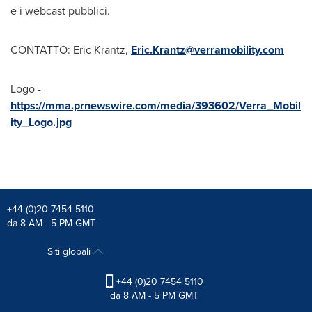
e i webcast pubblici.
CONTATTO: Eric Krantz,
Eric.Krantz@verramobility.com
Logo -
https://mma.prnewswire.com/media/393602/Verra_Mobil
ity_Logo.jpg
+44 (0)20 7454 5110
da 8 AM - 5 PM GMT
Siti globali
+44 (0)20 7454 5110
da 8 AM - 5 PM GMT