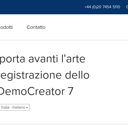
+44 (0)20 7454 5110
odotti
Contatto
rta avanti l'arte
registrazione dello
DemoCreator 7
Italia - Italiano