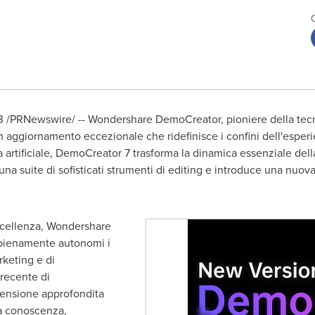
3
/PRNewswire/ -- Wondershare DemoCreator, pioniere della tecno
n aggiornamento eccezionale che ridefinisce i confini dell'espe
a artificiale, DemoCreator 7 trasforma la dinamica essenziale del
una suite di sofisticati strumenti di editing e introduce una nuova
ccellenza, Wondershare
 pienamente autonomi i
rketing e di
 recente di
ensione approfondita
lla conoscenza,