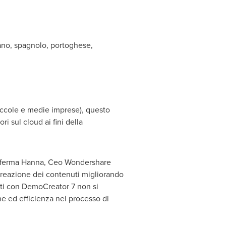
eano, spagnolo, portoghese,
piccole e medie imprese), questo
i sul cloud ai fini della
, afferma Hanna, Ceo Wondershare
creazione dei contenuti migliorando
iati con DemoCreator 7 non si
ne ed efficienza nel processo di