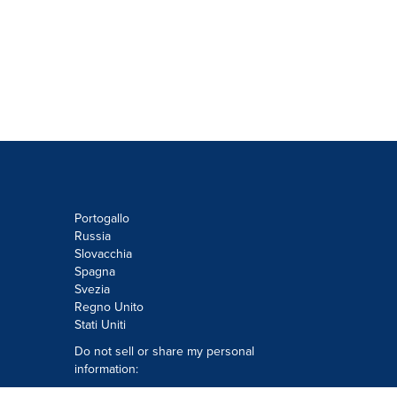
Portogallo
Russia
Slovacchia
Spagna
Svezia
Regno Unito
Stati Uniti
Do not sell or share my personal
information:
Submit via
Privacy@cision.com