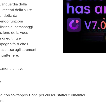
vanguardia della
ù recenti della suite
condotta da
rendo funzioni
listica di personaggi
lazione della voce
e di editing e
impegno fa sì che i
o accesso agli strumenti
intrattenere.
namenti chiave:
e
one con sovrapposizione per cursori statici e dinamici
set