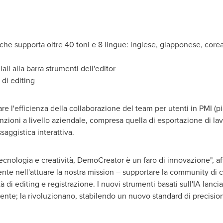
 che supporta oltre 40 toni e 8 lingue: inglese, giapponese, cor
li alla barra strumenti dell'editor
 di editing
re l'efficienza della collaborazione del team per utenti in PMI (
zioni a livello aziendale, compresa quella di esportazione di lavor
saggistica interattiva.
o tecnologia e creatività, DemoCreator è un faro di innovazione"
te nell'attuare la nostra mission – supportare la community di 
 di editing e registrazione. I nuovi strumenti basati sull'IA lanc
tente; la rivoluzionano, stabilendo un nuovo standard di precisio