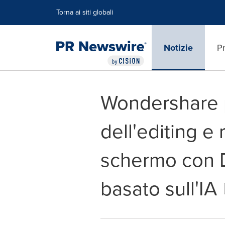
Dichiarazione di accessibilità
Salta la navigazione
Torna ai siti globali
Notizie
Pr
Wondershare po
dell'editing e 
schermo con 
basato sull'IA