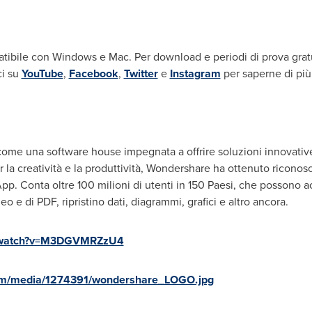
ile con Windows e Mac. Per download e periodi di prova gratui
ci su
YouTube
,
Facebook
,
Twitter
e
Instagram
per saperne di pi
e una software house impegnata a offrire soluzioni innovative
r la creatività e la produttività, Wondershare ha ottenuto riconos
pp. Conta oltre 100 milioni di utenti in 150 Paesi, che possono
eo e di PDF, ripristino dati, diagrammi, grafici e altro ancora.
m/watch?v=M3DGVMRZzU4
om/media/1274391/wondershare_LOGO.jpg