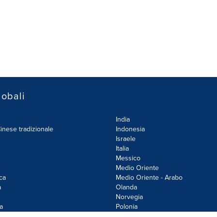
lobali
India
inese tradizionale
Indonesia
Israele
Italia
Messico
Medio Oriente
ca
Medio Oriente - Arabo
a
Olanda
Norvegia
a
Polonia