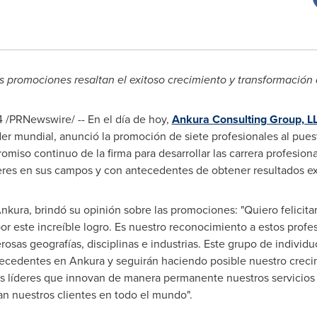
 promociones resaltan el exitoso crecimiento y transformación 
4
/PRNewswire/ -- En el día de hoy,
Ankura Consulting Group, L
der mundial, anunció la promoción de siete profesionales al puest
omiso continuo de la firma para desarrollar las carrera profesion
eres en sus campos y con antecedentes de obtener resultados ex
Ankura, brindó su opinión sobre las promociones: "Quiero felicita
r este increíble logro. Es nuestro reconocimiento a estos profe
rosas geografías, disciplinas e industrias. Este grupo de individ
precedentes en Ankura y seguirán haciendo posible nuestro crecim
os líderes que innovan de manera permanente nuestros servicios
an nuestros clientes en todo el mundo".