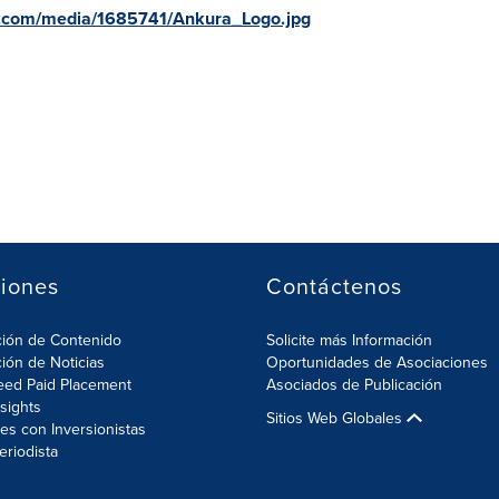
e.com/media/1685741/Ankura_Logo.jpg
iones
Contáctenos
ción de Contenido
Solicite más Información
ción de Noticias
Oportunidades de Asociaciones
eed Paid Placement
Asociados de Publicación
nsights
Sitios Web Globales
es con Inversionistas
eriodista