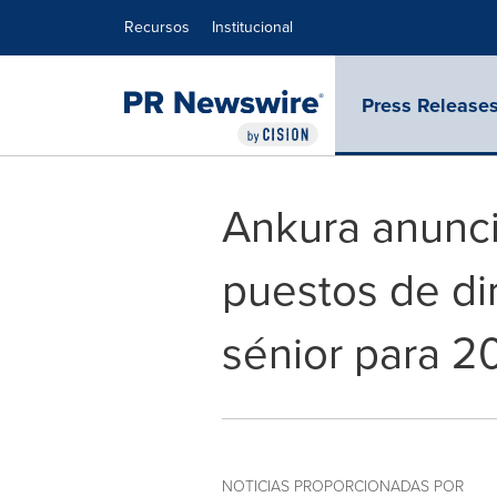
Declaración de accesibilidad
Saltar la navegación
Recursos
Institucional
Press Release
Ankura anunc
puestos de di
sénior para 2
NOTICIAS PROPORCIONADAS POR