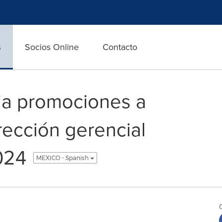
s
Socios Online
Contacto
ia promociones a
rección gerencial
024
MEXICO - Spanish