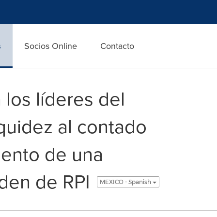
s
Socios Online
Contacto
 los líderes del
quidez al contado
iento de una
den de RPI
MEXICO - Spanish