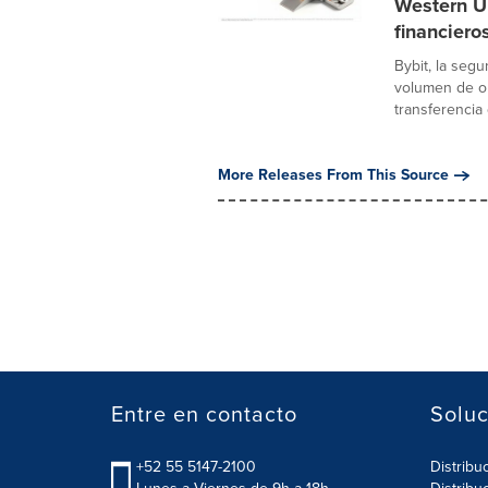
Western U
financiero
Bybit, la se
volumen de op
transferencia 
More Releases From This Source
Entre en contacto
Soluc
+52 55 5147-2100
Distribu