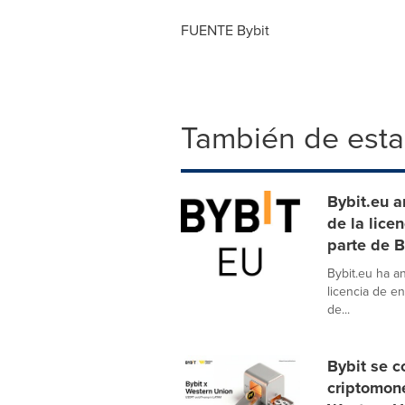
FUENTE Bybit
También de esta
Bybit.eu a
de la lice
parte de 
Bybit.eu ha 
licencia de en
de...
Bybit se c
criptomon