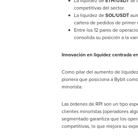
La liquidez de
ETH/USDT
se d
competitivas del sector.
La liquidez de
SOL/USDT
aume
cartera de pedidos de primer n
Entre los 12 pares de operacio
consolida su posición a la va
Innovación en liquidez centrada en
Como pilar del aumento de liquidez 
pionera que posiciona a Bybit como
minorista.
Las órdenes de RPI son un tipo esp
clientes minoristas (operadores alg
segmentado garantiza que los oper
competitivas, lo que mejora su expe