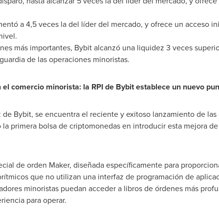
isparó, hasta alcanzar 5 veces la del líder del mercado, y ofrec
ntó a 4,5 veces la del líder del mercado, y ofrece un acceso ini
ivel.
nes más importantes, Bybit alcanzó una liquidez 3 veces superior
nguardia de las operaciones minoristas.
 el comercio minorista: la RPI de Bybit establece un nuevo pun
de Bybit, se encuentra el reciente y exitoso lanzamiento de las 
 la primera bolsa de criptomonedas en introducir esta mejora de
ecial de orden Maker, diseñada específicamente para proporciona
orítmicos que no utilizan una interfaz de programación de aplicac
adores minoristas puedan acceder a libros de órdenes más profu
riencia para operar.