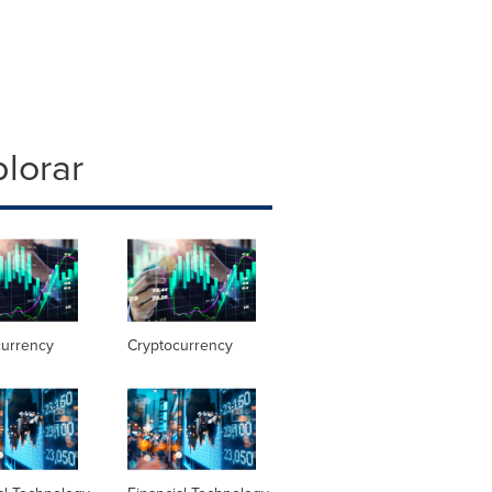
lorar
currency
Cryptocurrency