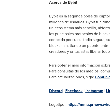
Acerca de Bybit
Bybit es la segunda bolsa de crip
millones de usuarios. Bybit fue fun
un ecosistema más sencillo, abierto
los principales protocolos de block
conocida por su custodia segura, su
blockchain, tiende un puente entre f
creadores y entusiastas liberar tod
Para obtener más información sobre 
Para consultas de los medios, com
Para actualizaciones, siga:
Comunida
Discord
|
Facebook
|
Instagram
|
Li
Logotipo -
https://mma.prnewswir