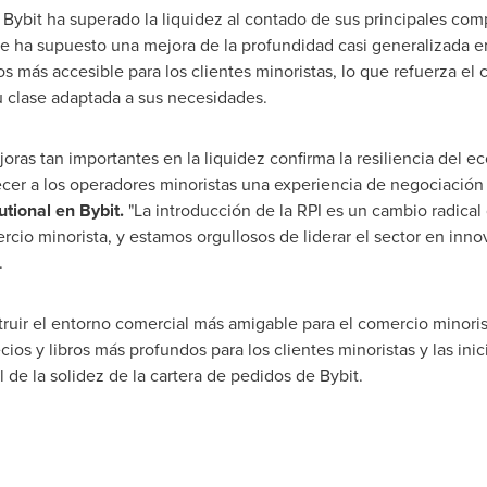
Bybit ha superado la liquidez al contado de sus principales com
 ha supuesto una mejora de la profundidad casi generalizada en 
s más accesible para los clientes minoristas, lo que refuerza e
u clase adaptada a sus necesidades.
oras tan importantes en la liquidez confirma la resiliencia del e
er a los operadores minoristas una experiencia de negociación d
utional en Bybit.
"La introducción de la RPI es un cambio radica
ercio minorista, y estamos orgullosos de liderar el sector en inn
.
truir el entorno comercial más amigable para el comercio minorist
ios y libros más profundos para los clientes minoristas y las ini
l de la solidez de la cartera de pedidos de Bybit.