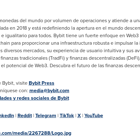
tomonedas del mundo por volumen de operaciones y atiende a u
dada en 2018 y está redefiniendo la apertura en el mundo descen
 e igualitario para todos. Bybit tiene un fuerte enfoque en Web3
chain para proporcionar una infraestructura robusta e impulsar la
s diversos mercados, su experiencia de usuario intuitiva y sus 
inanzas tradicionales (TradFi) y finanzas descentralizadas (DeFi)
o el potencial de Web3. Descubra el futuro de las finanzas descen
Bybit, visite
Bybit Press
uníquese con:
media@bybit.com
des y redes sociales de Bybit
nkedIn
|
Reddit
|
Telegram
|
TikTok
|
X
|
YouTube
e.com/media/2267288/Logo.jpg