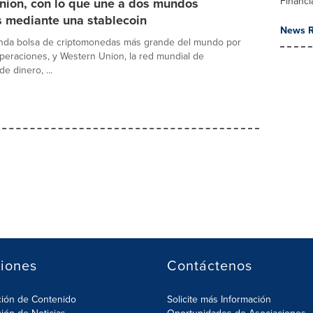
Financi
nion, con lo que une a dos mundos
s mediante una stablecoin
News R
gunda bolsa de criptomonedas más grande del mundo por
eraciones, y Western Union, la red mundial de
de dinero, ...
iones
Contáctenos
ción de Contenido
Solicite más Información