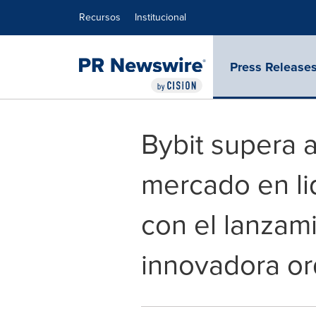
Declaración de accesibilidad
Saltar la navegación
Recursos
Institucional
Press Release
Bybit supera a
mercado en li
con el lanzam
innovadora or