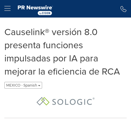
Declaración de accesibilidad
Saltar la navegación
Hamburger menu
Causelink® versión 8.0
presenta funciones
impulsadas por IA para
mejorar la eficiencia de RCA
MEXICO - Spanish