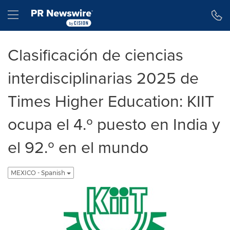
Declaración de accesibilidad
Saltar la navegación
Hamburger menu
Clasificación de ciencias
interdisciplinarias 2025 de
Times Higher Education: KIIT
ocupa el 4.º puesto en India y
el 92.º en el mundo
MEXICO - Spanish