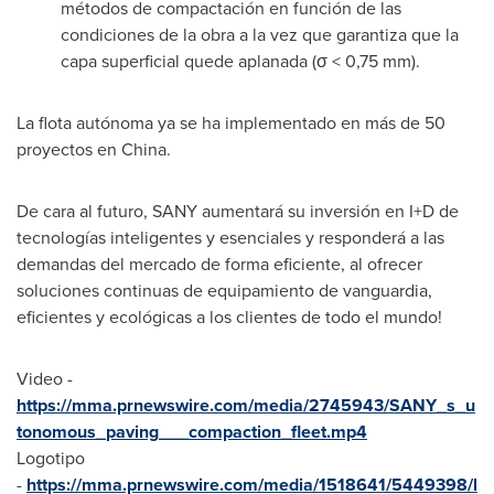
métodos de compactación en función de las
condiciones de la obra a la vez que garantiza que la
capa superficial quede aplanada (σ < 0,75 mm).
La flota autónoma ya se ha implementado en más de 50
proyectos en
China
.
De cara al futuro, SANY aumentará su inversión en I+D de
tecnologías inteligentes y esenciales y responderá a las
demandas del mercado de forma eficiente, al ofrecer
soluciones continuas de equipamiento de vanguardia,
eficientes y ecológicas a los clientes de todo el mundo!
Video -
https://mma.prnewswire.com/media/2745943/SANY_s_u
tonomous_paving___compaction_fleet.mp4
Logotipo
-
https://mma.prnewswire.com/media/1518641/5449398/l