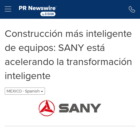
Declaración de accesibilidad
Saltar la navegación
Hamburger menu
Construcción más inteligente
de equipos: SANY está
acelerando la transformación
inteligente
MEXICO - Spanish