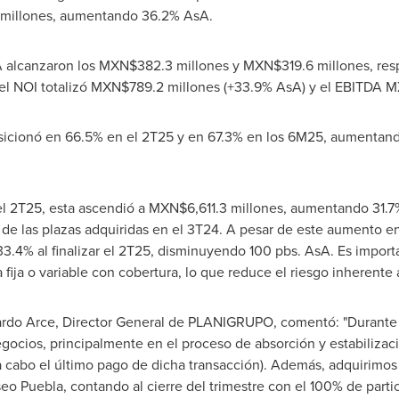
millones, aumentando 36.2% AsA.
DA alcanzaron los MXN$382.3 millones y MXN$319.6 millones, res
 el NOI totalizó MXN$789.2 millones (+33.9% AsA) y el EBITDA M
icionó en 66.5% en el 2T25 y en 67.3% en los 6M25, aumentando
del 2T25, esta ascendió a MXN$6,611.3 millones, aumentando 31.7
 de las plazas adquiridas en el 3T24. A pesar de este aumento e
3.4% al finalizar el 2T25, disminuyendo 100 pbs. AsA. Es import
 fija o variable con cobertura, lo que reduce el riesgo inherente
ardo Arce
, Director General de PLANIGRUPO, comentó: "Durante 
egocios, principalmente en el proceso de absorción y estabilizac
 cabo el último pago de dicha transacción). Además, adquirimos 
o Puebla, contando al cierre del trimestre con el 100% de partic