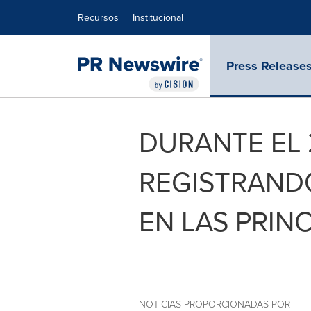
Declaración de accesibilidad
Saltar la navegación
Recursos
Institucional
Press Release
DURANTE EL
REGISTRANDO
EN LAS PRINC
NOTICIAS PROPORCIONADAS POR