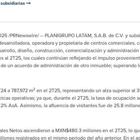
subsidiarias
2025
/PRNewswire/ -- PLANIGRUPO LATAM, S.A.B. de C.V. y subsi
sarrolladora, operadora y propietaria de centros comerciales,
arrollo, diseño, construcción, comercialización y administració
s al 2T25, los cuales continúan reflejando el impulso provenient
 de un acuerdo de administración de otro inmueble; superando lo
2
T24 a
787,972 m
en el 2T25, representando un alza superior al 
tricas operativas; ya que, durante el 2T25, la tasa de ocupación 
2% AsA. Asimismo, la afluencia de visitantes fue de 25.8 millo
otales Netos ascendieron a MXN$480.3 millones en el 2T25, lo q
lones registrados en el mismo periodo del año anterior. En el a