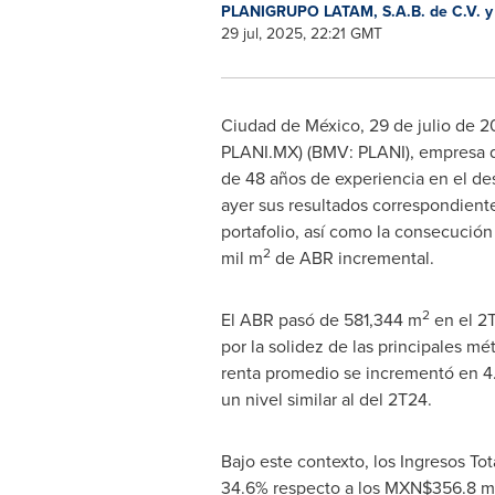
PLANIGRUPO LATAM, S.A.B. de C.V. y 
29 jul, 2025, 22:21 GMT
Ciudad de México
,
29 de julio de 
PLANI.MX) (BMV: PLANI), empresa de
de 48 años de experiencia en el des
ayer sus resultados correspondiente
portafolio, así como la consecución
2
mil m
de ABR incremental.
2
El ABR pasó de
581,344 m
en el 2
por la solidez de las principales mé
renta promedio se incrementó en 4.
un nivel similar al del 2T24.
Bajo este contexto, los Ingresos T
34.6% respecto a los MXN$356.8 mil