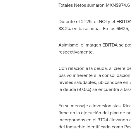
Totales Netos sumaron MXN$974.6 
Durante el 2T25, el NOI y el EBIT
38.2% en base anual. En los 6M25,
Asimismo, el margen EBITDA se pos
respectivamente.
Con relación a la deuda, al cierre 
pasivo inherente a la consolidación
niveles saludables, ubicándose en 3
la deuda (97.5%) se encuentra a tasa
En su mensaje a inversionistas,
Ric
firme en la ejecución del plan de n
incorporados en el 3T24 (llevando a
del inmueble identificado como Pase