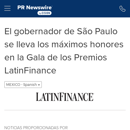
Declaración de accesibilidad
Saltar la navegación
Hamburger menu
El gobernador de São Paulo
se lleva los máximos honores
en la Gala de los Premios
LatinFinance
MEXICO - Spanish
NOTICIAS PROPORCIONADAS POR