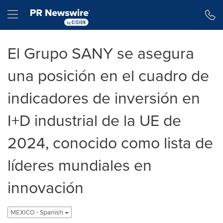
Declaración de accesibilidad
Saltar la navegación
Hamburger menu
El Grupo SANY se asegura
una posición en el cuadro de
indicadores de inversión en
I+D industrial de la UE de
2024, conocido como lista de
líderes mundiales en
innovación
MEXICO - Spanish