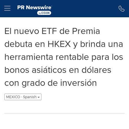
Declaración de accesibilidad
Saltar la navegación
Hamburger menu
El nuevo ETF de Premia
debuta en HKEX y brinda una
herramienta rentable para los
bonos asiáticos en dólares
con grado de inversión
MEXICO - Spanish