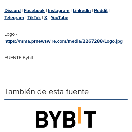
Discord
|
Facebook
|
Instagram
|
LinkedIn
|
Reddit
|
Telegram
|
TikTok
|
X
|
YouTube
Logo -
https://mma.prnewswire.com/media/2267288/Logo.jpg
FUENTE Bybit
También de esta fuente