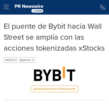
Declaración de accesibilidad
Saltar la navegación
Hamburger menu
El puente de Bybit hacia Wall
Street se amplía con las
acciones tokenizadas xStocks
MEXICO - Spanish