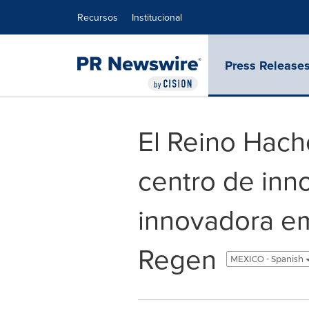
Declaración de accesibilidad
Saltar la navegación
Recursos
Institucional
Press Release
El Reino Hach
centro de inn
innovadora em
Regen
MEXICO - Spanish