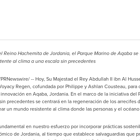
el Reino Hachemita de Jordania, el Parque Marino de Aqaba se 
stente al clima a una escala sin precedentes
PRNewswire/ -- Hoy, Su Majestad el
Rey Abdullah II
ibn
Al Huss
Voyacy Regen, cofundada por Philippe y Ashlan Cousteau, para 
 innovación en Aqaba, Jordania. En el marco de la iniciativa de
 sin precedentes se centrará en la regeneración de los arrecifes d
crear un mundo resistente al clima donde las personas y el océan
undamental en nuestro esfuerzo por incorporar prácticas sosteni
nómico de Jordania, al tiempo que establece salvaguardias que p