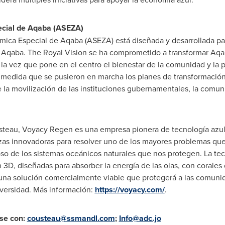
ecial de Aqaba (ASEZA)
ica Especial de Aqaba (ASEZA) está diseñada y desarrollada para
 Aqaba. The Royal Vision se ha comprometido a transformar Aqa
 la vez que pone en el centro el bienestar de la comunidad y la 
A medida que se pusieron en marcha los planes de transformación
la movilización de las instituciones gubernamentales, la comuni
steau, Voyacy Regen es una empresa pionera de tecnología azu
anzas innovadoras para resolver uno de los mayores problemas q
pso de los sistemas oceánicos naturales que nos protegen. La t
 3D, diseñadas para absorber la energía de las olas, con corales d
 una solución comercialmente viable que protegerá a las comunida
versidad. Más información:
https://voyacy.com/
.
se con:
cousteau@ssmandl.com
;
Info@adc.jo