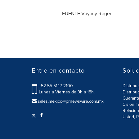
FUENTE Voyacy Regen
Entre en contacto
Soluc
+52 55 5147-2100
Distribu
Lunes a Viernes de 9h a 18h.
Distribu
Guarant
sales.mexico@prnewswire.com.mx
Cision I
Relacion
Usted, P