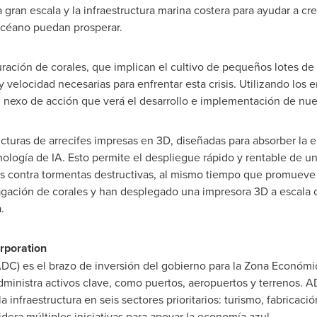
 gran escala y la infraestructura marina costera para ayudar a cre
océano puedan prosperar.
ración de corales, que implican el cultivo de pequeños lotes de 
 velocidad necesarias para enfrentar esta crisis. Utilizando los
nexo de acción que verá el desarrollo e implementación de nuev
cturas de arrecifes impresas en 3D, diseñadas para absorber la en
cnología de IA. Esto permite el despliegue rápido y rentable de 
s contra tormentas destructivas, al mismo tiempo que promueve 
gación de corales y han desplegado una impresora 3D a escala 
.
rporation
C) es el brazo de inversión del gobierno para la Zona Económi
administra activos clave, como puertos, aeropuertos y terrenos. 
la infraestructura en seis sectores prioritarios: turismo, fabricació
lidera múltiples iniciativas para apoyar la economía azul.