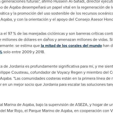
s generaciones futuras", afirmó
Hussein Al-Safadi
, director ejec
o de Aqaba desempeñará un papel vital en la regeneración de los
imática y la promoción del uso sostenible de los recursos oceáni
Aqaba, y con la orientación y el apoyo del Consejo Asesor Honor
a el 97 % de las marejadas ciclónicas y son barreras críticas con
e millones de dólares en daños y amenazan millones de vidas. Si
larmante: se estima que
la mitad de los corales del mundo
han d
 %
solo entre 2009 y 2018.
a de Jordania es profundamente significativa para mí, y me sien
 Philippe Cousteau, cofundador de Voyacy Regen y miembro del 
 Aqaba. "Las comunidades costeras están en la primera línea d
 en un mejor socio que Jordania para escalar las soluciones ta
l Marina de Aqaba, bajo la supervisión de ASEZA, y hogar de uno
 del
Mar Rojo
, el Parque Marino de Aqaba, en cooperación con Vo