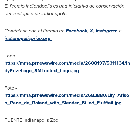
El Premio Indianápolis es una iniciativa de conservación
del zoológico de Indianápolis.
Conéctese con el Premio en
Facebook
,
X
,
Instagram
e
indianapolisprize.org
.
Logo -
https://mma.prnewswire.com/media/2608197/5311134/In
dyPrizeLogo_SMLnotext_Logo.jpg
Foto -
https://mma.prnewswire.com/media/2683880/Lily_Ariso
n_Rene_de_Roland_with_Slender_Billed_Flufftail.jpg
FUENTE Indianapolis Zoo