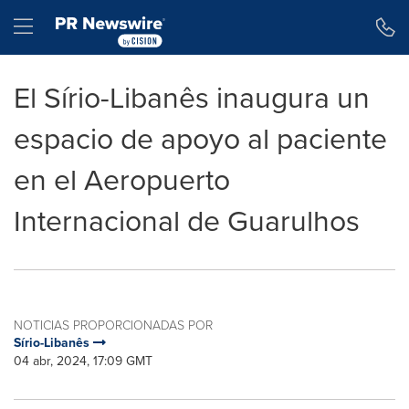
Declaración de accesibilidad
Saltar la navegación
Hamburger menu
El Sírio-Libanês inaugura un
espacio de apoyo al paciente
en el Aeropuerto
Internacional de Guarulhos
NOTICIAS PROPORCIONADAS POR
Sírio-Libanês
04 abr, 2024, 17:09 GMT