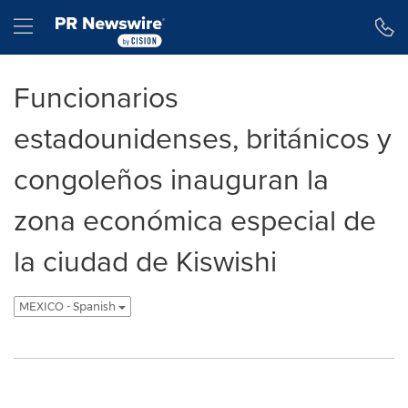
Declaración de accesibilidad
Saltar la navegación
Hamburger menu
Funcionarios
estadounidenses, británicos y
congoleños inauguran la
zona económica especial de
la ciudad de Kiswishi
MEXICO - Spanish