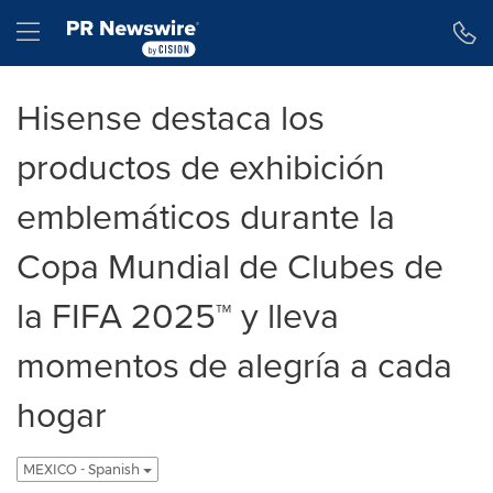
Declaración de accesibilidad
Saltar la navegación
Hamburger menu
Hisense destaca los
productos de exhibición
emblemáticos durante la
Copa Mundial de Clubes de
la FIFA 2025™ y lleva
momentos de alegría a cada
hogar
MEXICO - Spanish