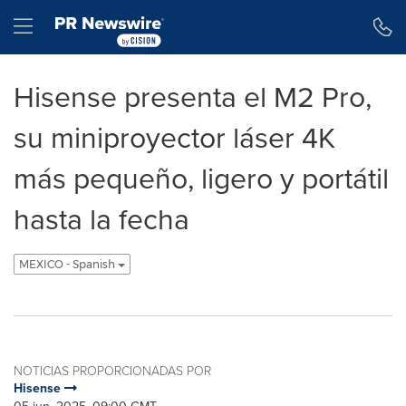
Declaración de accesibilidad
Saltar la navegación
Hamburger menu
Hisense presenta el M2 Pro,
su miniproyector láser 4K
más pequeño, ligero y portátil
hasta la fecha
MEXICO - Spanish
NOTICIAS PROPORCIONADAS POR
Hisense