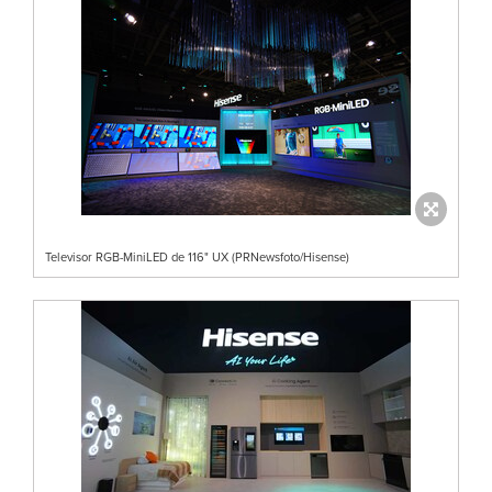
Televisor RGB-MiniLED de 116" UX (PRNewsfoto/Hisense)