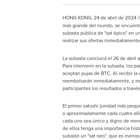
HONG KONG
,
24 de abril de 2024
/
más grande del mundo, se encuentr
subasta pública de "sat épico" en u
realizar sus ofertas inmediatamen
La subasta concluirá el 26 de abril 
Para intervenir en la subasta, los p
aceptan pujas de BTC. Al recibir la 
reembolsarán inmediatamente, y esto 
participantes los resultados a travé
El primer satoshi (unidad más peque
o aproximadamente cada cuatro años
cada uno sea único y digno de menc
de ellos tenga una importancia hist
subastó un "sat raro", que es menos