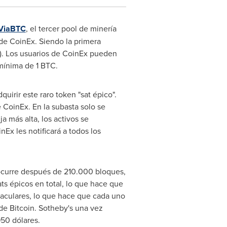
ViaBTC
, el tercer pool de minería
de CoinEx. Siendo la primera
8). Los usuarios de CoinEx pueden
mínima de 1 BTC.
uirir este raro token "sat épico".
e CoinEx. En la subasta solo se
a más alta, los activos se
Ex les notificará a todos los
 ocurre después de 210.000 bloques,
s épicos en total, lo que hace que
taculares, lo que hace que cada uno
de Bitcoin. Sotheby's una vez
950 dólares.