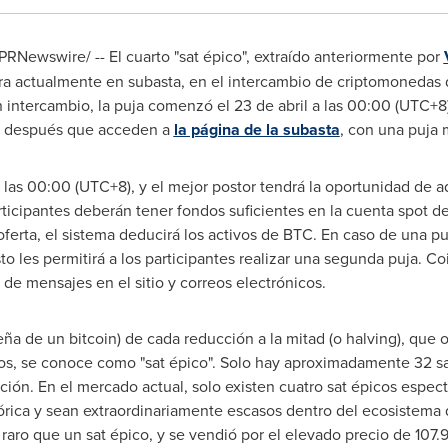
PRNewswire/ -- El cuarto "sat épico", extraído anteriormente por
a actualmente en subasta, en el intercambio de criptomonedas 
n intercambio, la puja comenzó el 23 de abril a las 00:00 (UTC+
te después que acceden a
la página de la subasta
, con una puja 
a las 00:00 (UTC+8), y el mejor postor tendrá la oportunidad de adq
articipantes deberán tener fondos suficientes en la cuenta spot d
oferta, el sistema deducirá los activos de BTC. En caso de una puj
les permitirá a los participantes realizar una segunda puja. Coin
s de mensajes en el sitio y correos electrónicos.
ña de un bitcoin) de cada reducción a la mitad (o halving), que
, se conoce como "sat épico". Solo hay aproximadamente 32 sat
ión. En el mercado actual, solo existen cuatro sat épicos espec
órica y sean extraordinariamente escasos dentro del ecosistema 
 raro que un sat épico, y se vendió por el elevado precio de 107.