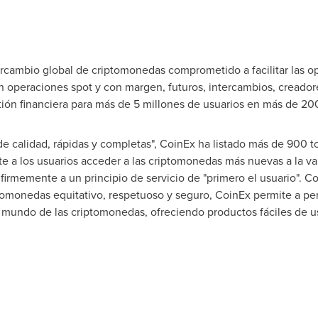
rcambio global de criptomonedas comprometido a facilitar las op
n operaciones spot y con margen, futuros, intercambios, cread
tión financiera para más de 5 millones de usuarios en más de 200
de calidad, rápidas y completas", CoinEx ha listado más de 900 
te a los usuarios acceder a las criptomonedas más nuevas a la v
firmemente a un principio de servicio de "primero el usuario". C
omonedas equitativo, respetuoso y seguro, CoinEx permite a per
 mundo de las criptomonedas, ofreciendo productos fáciles de us