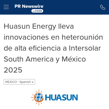
Declaración de accesibilidad
Saltar la navegación
Hamburger menu
Huasun Energy lleva
innovaciones en heterounión
de alta eficiencia a Intersolar
South America y México
2025
MEXICO - Spanish